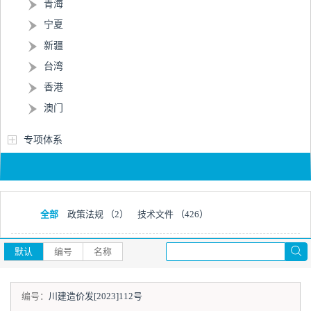
青海
宁夏
新疆
台湾
香港
澳门
专项体系
全部
政策法规
（2）
技术文件
（426）
默认
编号
名称
编号：
川建造价发[2023]112号