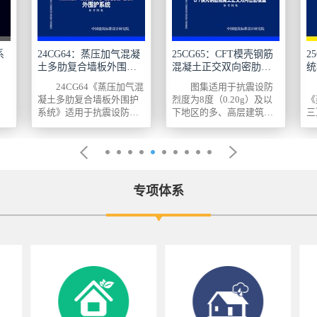
系
24CG64：蒸压加气混凝
25CG65：CFT模壳钢筋
2
土多肋复合墙板外围护
混凝土正交双向密肋楼
统
系统
盖
24CG64《蒸压加气混
图集适用于抗震设防
凝土多肋复合墙板外围护
烈度为8度（0.20g）及以
《
系统》适用于抗震设防烈
下地区的多、高层建筑工
三
度8度及以下地区，建筑高
程和地下建筑工程，也适
集
度100m及以下的各类新
用于单建式或附建式5级、
限
建、扩建、改建的民用建
6级、6B级地下人防工
防
筑(含近零能耗...
程。 本图集主...
构
专项体系