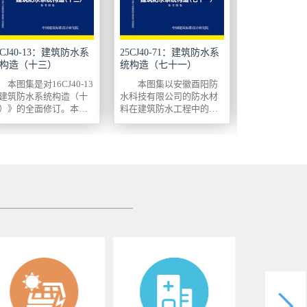
5CJ40-13：建筑防水系
25CJ40-71：建筑防水系
26CJ113-
构造（十三）
统构造（七十一）
构造（五）
缝圆口咬合
本图集是对16CJ40-13
本图集以安徽酉阳防
26CJ11
统
建筑防水系统构造（十
水科技有限公司的防水材
筑构造（五）
）》的全面修订。本图
料在建筑防水工程中的应
缝圆口咬合金
是以江苏欧西盾科技有
用技术与构造做法为依据
统》是以森特
公司的防水材料在建筑
编制的国家建筑标准设计
份有限公司的
水工程中的应用技术与
参考图集，供设计和施工
口咬合金属屋
造做法为...
人员选用。 ...
型金属板屋面..