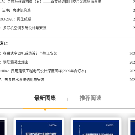
J113-5：金属板建筑构造（五）——直立锁缝圆口咬合金属屋面系统
07：洁净厂房建筑构造
3393-2026：再生纸浆
506：多联机空调系统设计与安装
废止
506：多联式空调机系统设计与施工安装
20
12：钢筋混凝土烟囱
20
3～004：民用建筑工程电气设计深度图样(2009年合订本)
20
127：热泵热水系统选用与安装
20
最新图集
推荐阅读
|