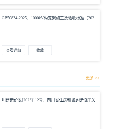
GB50834-2025：1000kV构支架施工及验收标准（202
5年版）
查看详细
收藏
更多 >>
川建造价发[2023]112号：四川省住房和城乡建设厅关
于发布《四川省建设工程工程量清单计价定额—城市
轨道交通运营改造工程（试行）》等两部定额的通知