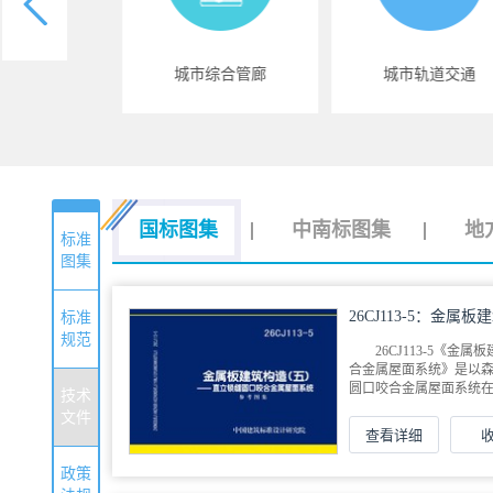
城市建设
城市综合管廊
城市轨道交通
国标图集
中南标图集
地
标准
图集
26CJ113-5：金
标准
口咬合金属屋面系统
规范
26CJ113-5《
合金属屋面系统》是以
圆口咬合金属屋面系统在压
技术
文件
查看详细
政策