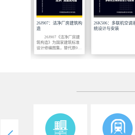
-3：装配整体式密
26J907：洁净厂房建筑构
26K506：多联机空调
墙构造
造
统设计与安装
以浙江绿诚易
26J907《洁净厂房建
公司研发的装
筑构造》为国家建筑标准
肋芯模隔墙在
设计修编图集，替代原08J
筑与民用建
907《洁净厂房建筑构
通工程中的应
造》。本图集适用于新
据编制的国家
建、改建、扩建的电子、
参...
精密机械加工、医...