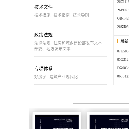
26C
技术文件
26J9
技术措施
技术指南
技术导则
GB/T4
26K
政策法规
最新
法律法规
住房和城乡建设部发布文本
部委、地方发布文本
07K
05G2
DX00
专项体系
06SS
好房子
建筑产业现代化