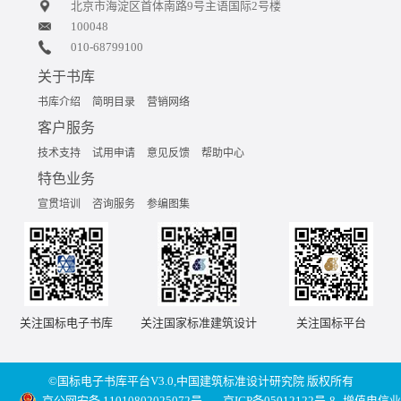
北京市海淀区首体南路9号主语国际2号楼
100048
010-68799100
关于书库
书库介绍
简明目录
营销网络
客户服务
技术支持
试用申请
意见反馈
帮助中心
特色业务
宣贯培训
咨询服务
参编图集
关注国标电子书库
关注国家标准建筑设计
关注国标平台
©国标电子书库平台V3.0,中国建筑标准设计研究院 版权所有
京公网安备 11010802025072号
京ICP备05012122号-8
增值电信业