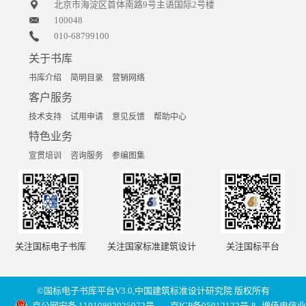
北京市海淀区首体南路9号主语国际2号楼
100048
010-68799100
关于书库
书库介绍
简明目录
营销网络
客户服务
技术支持
试用申请
意见反馈
帮助中心
特色业务
宣贯培训
咨询服务
参编图集
关注国标电子书库
关注国家标准建筑设计
关注国标平台
©国标电子书库平台V3.0,中国建筑标准设计研究院 版权所有
京公网安备 11010802025072号
京ICP备05012122号-8
增值电信业