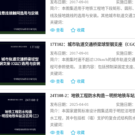
发布日期：2017-09-01
实施日期：20
简介：
本图集适用于地铁工程地下段矩形、圆形
线及接地跳线的选用与安装。其他城市轨道交通工
关键词：
形、圆形、马蹄形隧道（不同净空、直线区段、
开关接地安装图；汇流排安装图。 本图集为新编
查看
收藏
造要求，编制一本不仅满足现行规范要求，而且
市轨道交通地下段接触网刚性悬挂设计的标准化
17T102：城市轨道交通桥梁球型钢支座（CG
用起到积极的作用。
发布日期：2017-09-01
实施日期：20
简介：
本图集时速不超过120km/h的城市轨道
程可参照使用。 主要内容：包括预制梁固定支座
关键词：
座性能及安装尺寸表，现浇梁固定支座、横向活
安装尺寸表，曲线梁固定支座、横向活动支座、
查看
收藏
表。 本图集为首次编制的有关城市轨道交通桥梁
文、表等多种形式，系统地给出了球型钢支座（C
24T108-2：地铁工程防水构造－明挖地铁车
设计人员直接选用、施工人员照图施工。对于桥
发布日期：2025-04-01
实施日期：20
确应用和推广，将起到重要的技术支撑作用。
简介：
本国家建筑标准设计图集适用于明挖法地
水工程，其中包括桩（墙）支护的复合式结构防
关键词：
“吊脚桩”）结构防水、地下连续墙的叠合墙结构
包括防水混凝土、结构外设防水层的选择和材料
查看
收藏