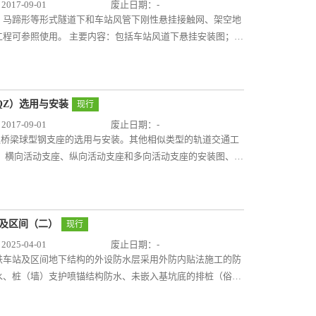
17-09-01
废止日期：-
、马蹄形等形式隧道下和车站风管下刚性悬挂接触网、架空地
程可参照使用。 主要内容：包括车站风道下悬挂安装图；矩
曲线区段）的悬挂安装图；中心锚接、单边下锚安装图；隔离
图集，针对目前城市轨道交通地下段接触网刚性悬挂特点和构
满足不同结构形式下的刚性悬挂接触网安装技术要求，将对城
、提高刚性悬挂设计效率以及轨道交通刚性悬挂技术的推广应
QZ）选用与安装
现行
17-09-01
废止日期：-
交通桥梁球型钢支座的选用与安装。其他相似类型的轨道交通工
、横向活动支座、纵向活动支座和多向活动支座的安装图、支
动支座、纵向活动支座和多向活动支座的安装图、支座性能及
纵向活动支座和多向活动支座的安装图、支座性能及安装尺寸
球型钢支座的选用与安装的国家建筑标准设计图集，采用图、
GQZ）的种类、适用条件、选型性能和安装图及尺寸，可供
站及区间（二）
现行
梁球型钢支座这一新技术、新产品在城市轨道交通工程中的正
25-04-01
废止日期：-
铁车站及区间地下结构的外设防水层采用外防内贴法施工的防
水、桩（墙）支护喷锚结构防水、未嵌入基坑底的排桩（俗称
防水、盖挖法结构防水以及部分细部节点构造做法。 主要内容
性能指标、地铁常用防水材料的施工工艺、特殊工法和特殊部