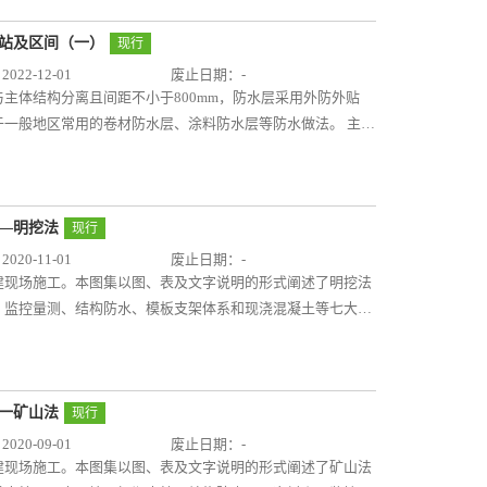
构、未嵌入基坑底的排桩结构、叠合墙结构防水做法通用图及
实施后编制，可供设计人员和施工人员参考使用。
车站及区间（一）
现行
22-12-01
废止日期：-
主体结构分离且间距不小于800mm，防水层采用外防外贴
一般地区常用的卷材防水层、涂料防水层等防水做法。 主要
水主材选择和材料性能指标要求，以及防水主材施工工艺技术
车站及区间防水断面通用图及细部构造防水做法设计通用图
——明挖法
现行
20-11-01
废止日期：-
建现场施工。本图集以图、表及文字说明的形式阐述了明挖法
、监控量测、结构防水、模板支架体系和现浇混凝土等七大部
要点、示意图等组成。编制组对现有城市轨道交通工程明挖法
施工做法进行阐述，能有效帮助使用者准确理解城市轨道交通
工程中。
一一矿山法
现行
20-09-01
废止日期：-
建现场施工。本图集以图、表及文字说明的形式阐述了矿山法