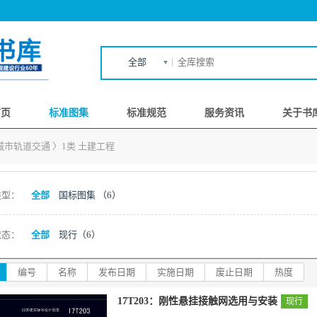
全部
首页
标准图集
标准规范
服务资讯
关于书
城市轨道交通
〉
1类 土建工程
类型：
全部
国标图集
（6）
状态：
全部
现行
（6）
编号
名称
发布日期
实施日期
废止日期
热度
17T203：刚性悬挂接触网选用与安装
现行