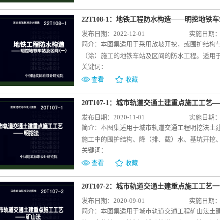
位的防水构造做法；编制了复合墙结构、桩锚结
细部构造节点做法通用图等，是“防水通用规范”
22T108-1：地铁工程防水构造——明挖地铁
发布日期：2022-12-01
实施日期：20
简介：
本图集适用于采用放坡开挖，或围护结构与
（涂）施工的地铁车站及区间的防水工程。适用于
关键词：
内容包括混凝土结构自防水和外设防水措施；防
要求；采用外防外贴（涂）施工防水的明挖地铁
查看
收藏
等，可供设计人员和施工人员参考使用。
20T107-1：城市轨道交通土建重点施工工艺
发布日期：2020-11-01
实施日期：20
简介：
本图集适用于城市轨道交通工程明挖法土
施工中的围护结构、降（排、截）水、基坑开挖
关键词：
分内容，每部分内容由施工工艺流程、施工工艺
工程实践经验进行了归纳总结，选择较为常见的
查看
收藏
工程明挖法土建施工方法，并应用于具体的实际
20T107-2：城市轨道交通土建重点施工工艺
发布日期：2020-09-01
实施日期：20
简介：
本图集适用于城市轨道交通工程矿山法土