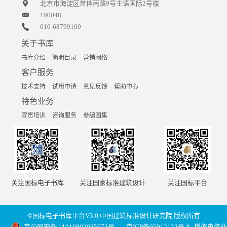
北京市海淀区首体南路9号主语国际2号楼
100048
010-68799100
关于书库
书库介绍
简明目录
营销网络
客户服务
技术支持
试用申请
意见反馈
帮助中心
特色业务
宣贯培训
咨询服务
参编图集
关注国标电子书库
关注国家标准建筑设计
关注国标平台
©国标电子书库平台V3.0,中国建筑标准设计研究院 版权所有
京公网安备 11010802025072号
京ICP备05012122号-8
增值电信业