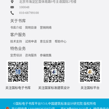
北京市海淀区首体南路9号主语国际2号楼
100048
010-68799100
关于书库
书库介绍
简明目录
营销网络
客户服务
技术支持
试用申请
意见反馈
帮助中心
特色业务
宣贯培训
咨询服务
参编图集
关注国标电子书库
关注国家标准建筑设计
关注国标平台
©国标电子书库平台V3.0,中国建筑标准设计研究院 版权所有
京公网安备 11010802025072号
京ICP备05012122号-8
增值电信业