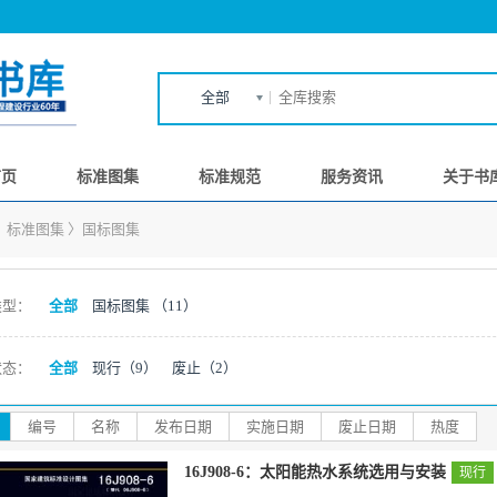
全部
首页
标准图集
标准规范
服务资讯
关于书
〉
标准图集
〉
国标图集
类型：
全部
国标图集
（11）
状态：
全部
现行
（9）
废止
（2）
编号
名称
发布日期
实施日期
废止日期
热度
16J908-6：太阳能热水系统选用与安装
现行