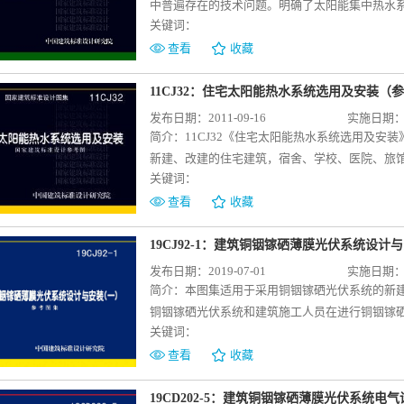
中普遍存在的技术问题。明确了太阳能集中热水
关键词：
统示意图，并配以控制要求，对于更好地贯彻节
用。图集技术指导部分，设计人员可根据工程的
查看
收藏
人员可直接按图施工。图集适用于新建、改建、
阳能生活热水系统中集热系统的设计与安装；图集
11CJ32：住宅太阳能热水系统选用及安装（
安装,贮热水箱容量小于600升的太阳能热水器的选
发布日期：2011-09-16
实施日期：20
太阳能集中热水系统的形式与适用范围；常用太
简介：
11CJ32《住宅太阳能热水系统选用及
求、连接和安装详图；特殊配件的安装详图；建
新建、改建的住宅建筑，宿舍、学校、医院、旅
关键词：
计和太阳能热水系统设计时选用，同时可供施工
家标准和以皇明太阳能股份有限公司的产品及工
查看
收藏
整体式太阳能热水器，集中集热、集中贮水，集
环的太阳能热水系统及其运行原理图；以及安装
19CJ92-1：建筑铜铟镓硒薄膜光伏系统设计
装详图；图集中还有皇明太阳能股份有限公司的
发布日期：2019-07-01
实施日期：20
器产品参数及太阳能3G时代系统产品供设计人员
简介：
本图集适用于采用铜铟镓硒光伏系统的新
及以下的住宅和学校、医院、酒店等热水消耗大
铜铟镓硒光伏系统和建筑施工人员在进行铜铟镓
技术。本图集对太阳能热水系统在建筑上的应用
关键词：
①铜铟镓硒光伏系统组成、技术参数、组件拼接
施等要求；③铜铟镓硒光伏系统安装在建筑幕墙
查看
收藏
建筑构造详图；④铜铟镓硒光伏组件技术参数（
带来能源与建筑领域的深刻变革。在能源领域，
19CD202-5：建筑铜铟镓硒薄膜光伏系统电