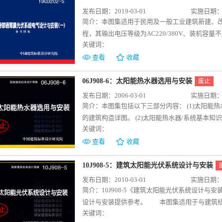
城市向能源生产型城市转变。在建筑领域，将逐
发布日期：2019-03-01
实施日期：20
心，重构城市肌理和城市气息。
简介：
本图集适用于民用及一般工业建筑新建、改
程，其输出电压等级为AC220/380V、装机容
关键词：
量超过300kWp的建筑CIGS薄膜光伏发电系统
系统术语和符号、电气设计与施工一般规定、发
查看
收藏
量设计方式、独立光伏发电系统容量设计方式，
术的设计及原理，建筑CIGS光伏组件负极接地
06J908-6：太阳能热水器选用与安装
废止
式、汇流箱安装及电缆槽盒安装、电缆槽盒接地及
发布日期：2006-03-01
实施日期：20
简介：
本图集包括以下三部分内容： (1)太阳
的建筑构造详图。 (2)太阳能热水器/系统基本
关键词：
方面的知识。 (3)国内外太阳能热水器与建筑结
能热水器与建筑结合的理解、认识，开阔思路。
查看
收藏
10J908-5：建筑太阳能光伏系统设计与安装
发布日期：2010-03-01
实施日期：20
简介：
10J908-5《建筑太阳能光伏系统设计
设计与安装提供参考。 本图集适用于与建筑结
关键词：
城市电网提供电力。本图集供建筑设计人员在进