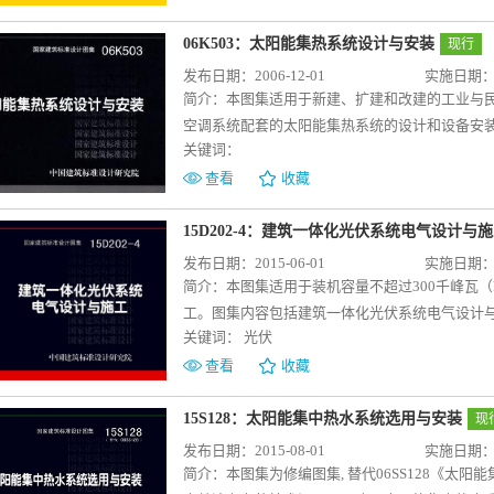
06K503：太阳能集热系统设计与安装
现行
发布日期：2006-12-01
实施日期：20
简介：
本图集适用于新建、扩建和改建的工业与
空调系统配套的太阳能集热系统的设计和设备安装
关键词：
统。主要内容包括几种典型的太阳能生活热水供
例；太阳能集热器以及贮热水箱的产品技术资料
查看
收藏
定的实用价值，难以在国内相关的技术资料中查
15D202-4：建筑一体化光伏系统电气设计与
发布日期：2015-06-01
实施日期：20
简介：
本图集适用于装机容量不超过300千峰瓦（k
工。图集内容包括建筑一体化光伏系统电气设计
关键词：
光伏
计方案及案例、光伏系统主要设备的选用、布置
要突出建筑一体化光伏系统电气设计与施工的特
查看
收藏
收。
15S128：太阳能集中热水系统选用与安装
现
发布日期：2015-08-01
实施日期：20
简介：
本图集为修编图集, 替代06SS128《