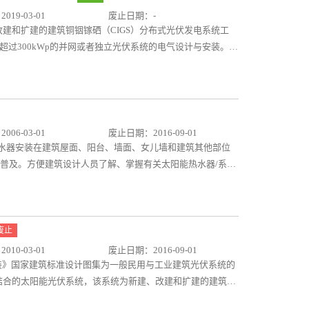
步转变建筑发展方向，使绿色、清洁、装配一体的概念深入人
19-03-01
废止日期：-
建和扩建的建筑铜铟镓硒（CIGS）分布式光伏发电系统工
量不超过300kWp的并网或者独立光伏系统的电气设计与安装。容
工程亦可参考此图集。 本图集编制内容主要包括：建筑CIGS光伏
电系统分类、光伏组件技术参数及要求、并网光伏发电系统容
逆变器、汇流箱（直流配电柜）、交流并网柜、并网接入等技
、防雷与接地设计方式及要求。同时针对施工编制了施工布线方
防火封堵措施和有关建筑CIGS相关技术要求及工程案例。
06-03-01
废止日期：2016-09-01
能热水器安装在建筑屋面、阳台、墙面、女儿墙和建筑其他部位
知识普及。方便建筑设计人员了解、掌握有关太阳能热水器/系统
合的工程实例,附以照片和文字说明，加深建筑设计人员对太阳
废止
10-03-01
废止日期：2016-09-01
与安装》国家建筑标准设计图集为一般民用与工业建筑光伏系统的
合的太阳能光伏系统，该系统为新建、改建和扩建的建筑或
行建筑设计时参考使用，同时也为建筑施工单位安装光伏组件