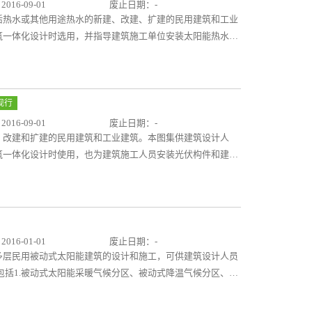
16-09-01
废止日期：-
活热水或其他用途热水的新建、改建、扩建的民用建筑和工业
筑一体化设计时选用，并指导建筑施工单位安装太阳能热水系
行太阳能热水系统设计时能将太阳能热水系统纳入建筑设计
建筑外观和内部功能和谐统一，并保证工程质量。图集内容包
能与建筑一体化建筑设计和太阳能热水系统安装要求；②太阳
女儿墙、阳台和建筑其他部位典型的建筑构造详图，落地式和
现行
面的建筑构造详图；③图集还提供了全玻璃真空管、玻璃—金
16-09-01
废止日期：-
规格尺寸，以及贮水箱、空气源热泵的参考尺寸；④提供了不
、改建和扩建的民用建筑和工业建筑。本图集供建筑设计人
方便设计人员选用。太阳能热水系统是将太阳能转换成热能以
筑一体化设计时使用，也为建筑施工人员安装光伏构件和建设
、泵、连接管路、支架、控制系统和必要时配合使用的辅助能
 图集内容包括：①太阳能光伏系统的组成，太阳能电池分类
统经过二十多年的发展已经成为新能源行业中的引领者。发改
特征、适用部位等相关技术；②光伏系统与建筑一体化设计要
要推动太阳能等可再生能源在建筑中的利用。本图集的编制，
要求；③太阳能光伏构件安装在建筑屋面、采光顶、墙面、幕
策中发挥积极指导作用。
天桥、停车棚等的建筑构造详图。 太阳能光伏系统是利用太
电能的发电系统。发改委和住建部制定的《绿色建筑行动方
16-01-01
废止日期：-
的利用，本图集的编制，必将在配合绿建行动的实施和太阳能
多层民用被动式太阳能建筑的设计和施工，可供建筑设计人员
包括1.被动式太阳能采暖气候分区、被动式降温气候分区、被
建筑采暖和降温方式及其原理、技术要点及建筑构造详图。