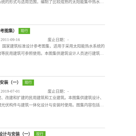
系统的形式与适用范围，编制了比较成熟的太阳能集中热水系
能方针、引导和规范太阳能技术的推广和应用，将起到积极作
实际情况参考使用，施工详图部分设计人员可直接选用，施工
扩建的民用与工业建筑中常用太阳能生活热水系统的选用与太
不适用于贮热水箱容量小于600升的太阳能热水器的选用与
参考图集）
现行
用与安装详见08S126《热水器选用及安装》。 主要内容包括
11-09-16
废止日期：-
阳能集中热水系统示意图和控制要求；太阳能集热器的技术要
安装》国家建筑标准设计参考图集，适用于采用太阳能热水系统的
筑做法；辅助热源的设置原则等。
馆等民用建筑可参照使用。本图集供建筑设计人员进行建筑设
单位在建筑上安装太阳能热水系统时使用。 本图集依据国
程实践为基础编制。主要内容包括安装在屋面、阳台和墙面的
中集热、分散贮水，分散集热、分散贮水，强制循环和自然循
在屋面、阳台和墙面的建筑构造，管线布置、室内机、影屏安
与安装（一）
现行
真空管集热器、普通联集管集热器、U型管集热器和热管集热
19-07-01
废止日期：-
选用。 当前部分省市强制推广太阳能热水系统，要求12层
建、改建和扩建的民用建筑和工业建筑。本图集供建筑设计、
户要采用太阳能热水系统提供生活热水，并采用与建筑一体化
硒光伏构件与建筑一体化设计与安装时使用。图集内容包括：
具有积极地推动作用。
方式等；②铜铟镓硒光伏系统与建筑一体化设计要求、安全措
、墙面、屋面、采光顶、遮阳板、护栏等建筑其他部位典型的
举例）、色彩和工程实例等。铜铟镓硒薄膜光伏建筑一体化将
将推动分布式绿色清洁能源的普及使用，使城市从能源消费型
气设计与安装（一）
现行