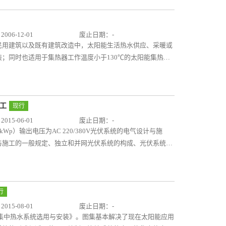
06-12-01
废止日期：-
民用建筑以及既有建筑改造中，太阳能生活热水供应、采暖或
；同时也适用于集热器工作温度小于130℃的太阳能集热系
应、采暖或空调系统形式，以及对应的系统控制原理；典型示
；太阳能集热器的安装详图及附表。本图集给出的附表具有一
询得到。
施工
现行
15-06-01
废止日期：-
Wp）输出电压为AC 220/380V光伏系统的电气设计与施
与施工的一般规定、独立和并网光伏系统的构成、光伏系统设
及安装；光伏系统线路敷设及选用；相关技术资料。本图集主
点和难点，可指导光伏系统电气工程的设计、施工、监理和验
行
15-08-01
废止日期：-
太阳能集中热水系统选用与安装》。图集基本解决了现在太阳能应用