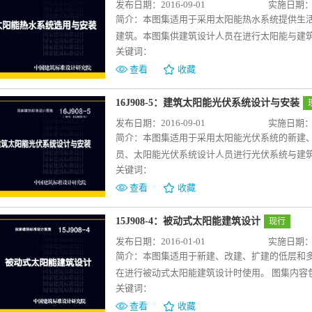
发布日期：2016-09-01
实施日期：20
简介：
本图集适用于采用太阳能热水系统提供生
建筑。本图集供建筑设计人员在进行太阳能与建
关键词：
统。本图集编制的目的是指导建筑设计人员在进
中，使太阳能热水系统成为建筑的一部分，保持
查看
收藏
括：①太阳能热水系统组成、分类和选用、太阳
能集热器安装在平屋面、坡屋面、墙面、幕墙、
16J908-5：建筑太阳能光伏系统设计与安装
壁挂式贮水箱安装的构造详图，管路出屋面、墙
发布日期：2016-09-01
实施日期：20
属真空管、热管真空管集热器和平板型集热器的
简介：
本图集适用于采用太阳能光伏系统的新建
同类型的太阳能热水系统的供热方式及其特征，
员、太阳能光伏系统设计人员进行光伏系统与建
加热水的系统装置。包括太阳能集热器、贮水箱
关键词：
单位在工程项目中利用太阳能光伏系统提供参考。
源。在传统能源面临危机的时候，太阳能热水系
及特征，硅系和化合物等光伏构件的类型和主要
查看
收藏
委和住建部制定的《绿色建筑行动方案》提出，
求、安全措施及各类光伏构件的适用范围和选用
必将在配合绿建行动的实施和各地的强制安装政
墙、门窗、遮阳板、护栏等建筑其他部位以及过街
15J908-4：被动式太阳能建筑设计
现行
阳能电池的光伏效应，将太阳辐射能直接转换成
发布日期：2016-01-01
实施日期：20
案》提出，要推动太阳能等可再生能源在建筑中
简介：
本图集适用于新建、改建、扩建的低层和
光伏系统与建筑一体化中发挥积极指导作用。
在进行被动式太阳能建筑设计时使用。 图集内容
关键词：
动式太阳能建筑技术设计原则。2.被动式太阳能
查看
收藏