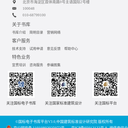
北京市海淀区首体南路9号主语国际2号楼
100048
010-68799100
关于书库
书库介绍
简明目录
营销网络
客户服务
技术支持
试用申请
意见反馈
帮助中心
特色业务
宣贯培训
咨询服务
参编图集
关注国标电子书库
关注国家标准建筑设计
关注国标平台
©国标电子书库平台V3.0,中国建筑标准设计研究院 版权所有
京公网安备 11010802025072号
京ICP备05012122号-8
增值电信业