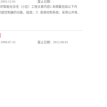
03-12-01
废止日期：-
建的智能化住宅（小区）工程主要内容2.本图集包括以下内
家庭控制器的功能、组成；3）家居控制系统，采用公共电话
S485、无线网等。4）家庭控制器与室内设备的连接及系统供电
设家庭控制器和接线盒在钢筋混凝土墙、空心砌块砖墙、轻质
要求。
99-07-31
废止日期：2012-06-01