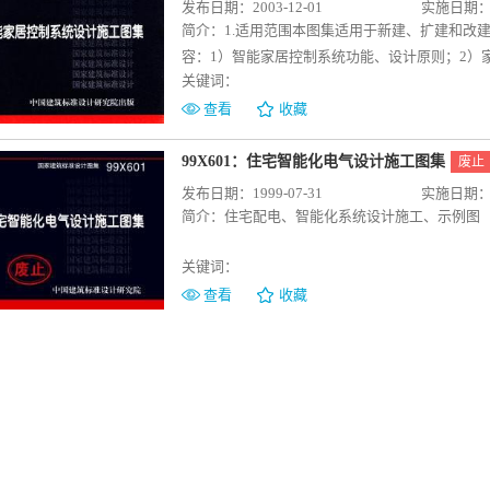
发布日期：2003-12-01
实施日期：20
简介：
1.适用范围本图集适用于新建、扩建和改
容：1）智能家居控制系统功能、设计原则；2）
关键词：
网、双向有线电视网、以太网、LonWorks、R
方式；5）典型工程实例；6）设备安装及线路敷
查看
收藏
隔墙上的安装方式；相关设备的安装及线路敷设
99X601：住宅智能化电气设计施工图集
废止
发布日期：1999-07-31
实施日期：19
简介：
住宅配电、智能化系统设计施工、示例图
关键词：
查看
收藏