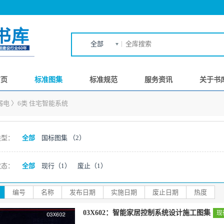
全部
首页
标准图集
标准规范
服务资讯
关于书
弱电
〉
6类 住宅智能系统
类型：
全部
国标图集
（2）
状态：
全部
现行
（1）
废止
（1）
编号
名称
发布日期
实施日期
废止日期
热度
03X602：智能家居控制系统设计施工图集
现