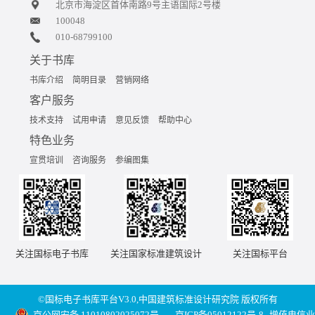
北京市海淀区首体南路9号主语国际2号楼
100048
010-68799100
关于书库
书库介绍
简明目录
营销网络
客户服务
技术支持
试用申请
意见反馈
帮助中心
特色业务
宣贯培训
咨询服务
参编图集
关注国标电子书库
关注国家标准建筑设计
关注国标平台
©国标电子书库平台V3.0,中国建筑标准设计研究院 版权所有
京公网安备 11010802025072号
京ICP备05012122号-8
增值电信业