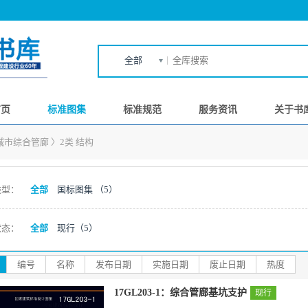
全部
首页
标准图集
标准规范
服务资讯
关于书
城市综合管廊
〉
2类 结构
类型：
全部
国标图集
（5）
状态：
全部
现行
（5）
编号
名称
发布日期
实施日期
废止日期
热度
17GL203-1：综合管廊基坑支护
现行