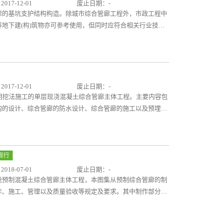
17-12-01
废止日期：-
廊的基坑支护结构构造。除城市综合管廊工程外，市政工程中
地下建(构)筑物亦可参考使用，但同时应符合相关行业技术
17-12-01
废止日期：-
明挖法施工的单层现浇混凝土综合管廊主体工程。主要内容包
构的设计、综合管廊的防水设计、综合管廊的施工以及预埋件
、双舱、三舱典型断面选用表、钢筋材料表以及节点构造详
结构防水、防水细部构造等内容；预埋件设计包括预埋件的设
廊的断面型式、配筋、细部构造等可供设计人员直接选用，施
现行
18-07-01
废止日期：-
舱预制混凝土综合管廊主体工程，本图集从预制综合管廊的制
作、施工、管理以及质量验收等规定及要求。其中制作部分包
、钢筋骨架制作安装、预埋件处理、浇筑及养护、成品检测等
承插接头、纵向紧锁承插接头和胶接应力接头三种接头型式施