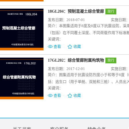
工过程中的运输、吊装、安装、防水、检测和验
及参考图集，施工单位可参照施工，可供设计及
18GL204：预制混凝土综合管廊
现行
发布日期：2018-07-01
实施日期：20
简介：
本图集适用于8度及8度以下抗震设防，采
（包括）在不同覆土深度、不同荷载作用下标准
关键词：
构设计部分包括单舱、双舱截面尺寸选用表、钢
式接头、纵向紧锁承插式接头、胶接预应力接头
查看
收藏
件等内容。本图集中管廊的截面型式、配筋、细
17GL202：综合管廊附属构筑物
现行
发布日期：2017-12-01
实施日期：20
简介：
图集适用于抗震设防烈度小于和等于8度（
括：逃生口（用于单舱、双舱和三舱）、人员出
关键词：
舱）、吊装口（用于单舱）的模板图、配筋图、
综合管廊附属构筑物独立单元常用的形式、尺寸
查看
收藏
施工人员需结合其他专业图纸照图施工。