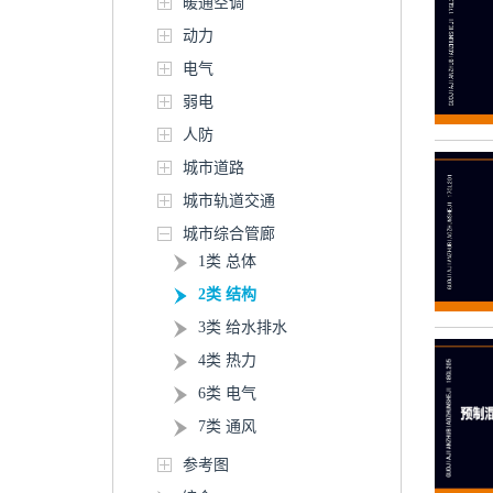
暖通空调
动力
电气
弱电
人防
城市道路
城市轨道交通
城市综合管廊
1类 总体
2类 结构
3类 给水排水
4类 热力
6类 电气
7类 通风
参考图