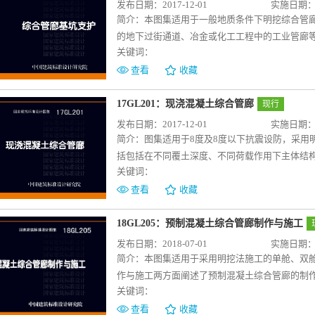
发布日期：2017-12-01
实施日期：20
简介：
本图集适用于一般地质条件下明挖综合管
的地下过街通道、冶金或化工工程中的工业管廊等
关键词：
标准的规定。
查看
收藏
17GL201：现浇混凝土综合管廊
现行
发布日期：2017-12-01
实施日期：20
简介：
图集适用于8度及8度以下抗震设防，采用
括包括在不同覆土深度、不同荷载作用下主体结
关键词：
的设计等内容。其中主体结构设计部分包括单舱
图；综合管廊防水设计包括防水材料要求、主体
查看
收藏
置要求、构造要求及选用表等内容。本图集中管
工单位可直接照图施工。
18GL205：预制混凝土综合管廊制作与施工
发布日期：2018-07-01
实施日期：20
简介：
本图集适用于采用明挖法施工的单舱、双
作与施工两方面阐述了预制混凝土综合管廊的制
关键词：
括立式和卧式的制作工艺，场地准备、模具准备
内容；施工部分包括预制混凝土综合管廊的柔性
查看
收藏