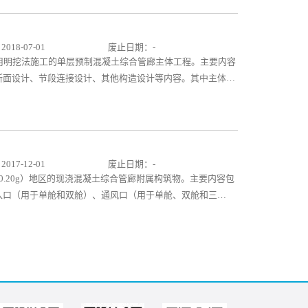
收等内容。本图集可作为预制混凝土城市综合管廊施工的选用
科研教学人员参考使用。
18-07-01
废止日期：-
用明挖法施工的单层预制混凝土综合管廊主体工程。主要内容
断面设计、节段连接设计、其他构造设计等内容。其中主体结
筋材料表以及节点构造详图；节段连接设计设计包括柔性承插
连接设计等内容；其他构造设计包括预制节段吊装及槽式预埋
部构造等可供设计人员直接选用，施工单位可参照施工。
17-12-01
废止日期：-
0.20g）地区的现浇混凝土综合管廊附属构筑物。主要内容包
入口（用于单舱和双舱）、通风口（用于单舱、双舱和三
配筋选用表及防水做法等配套节点详图。本图集内容基本涵盖
、配筋、构造措施及工程量，结构专业设计人员可按需选用，