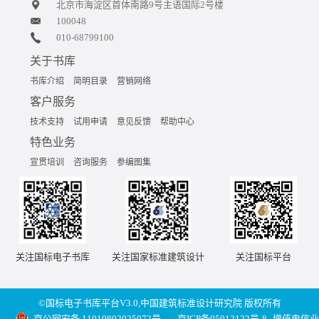
北京市海淀区首体南路9号主语国际2号楼
100048
010-68799100
关于书库
书库介绍
简明目录
营销网络
客户服务
技术支持
试用申请
意见反馈
帮助中心
特色业务
宣贯培训
咨询服务
参编图集
关注国标电子书库
关注国家标准建筑设计
关注国标平台
©国标电子书库平台V3.0,中国建筑标准设计研究院 版权所有
京公网安备 11010802025072号
京ICP备05012122号-8
增值电信业