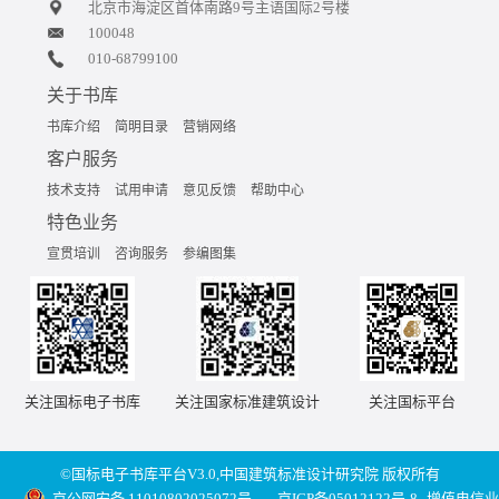
北京市海淀区首体南路9号主语国际2号楼
100048
010-68799100
关于书库
书库介绍
简明目录
营销网络
客户服务
技术支持
试用申请
意见反馈
帮助中心
特色业务
宣贯培训
咨询服务
参编图集
关注国标电子书库
关注国家标准建筑设计
关注国标平台
©国标电子书库平台V3.0,中国建筑标准设计研究院 版权所有
京公网安备 11010802025072号
京ICP备05012122号-8
增值电信业