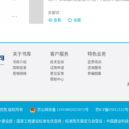
关键词：
查看
收藏
关于书库
客户服务
特色业务
书库介绍
技术支持
宣贯培训
简明目录
试用申请
咨询服务
营销网络
意见反馈
参编图集
帮助中心
究院 版权所有
京公网安备 11010802025072号
京ICP备05012122号
乡建设部
|
国家工程建设标准化信息网
|
标准院天猫官方自营店
|
中国建设科技