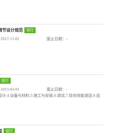
气调节设计规范
现行
17-11-01
废止日期：-
现行
15-03-01
废止日期：-
计;4.设备与材料;5.施工与安装;6.调试;7.综合效能调适;8.运
程
现行