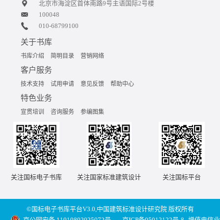
北京市海淀区首体南路9号主语国际2号楼
100048
010-68799100
关于书库
书库介绍
简明目录
营销网络
客户服务
技术支持
试用申请
意见反馈
帮助中心
特色业务
宣贯培训
咨询服务
参编图集
关注国标电子书库
关注国家标准建筑设计
关注国标平台
©国标电子书库平台V3.0,中国建筑标准设计研究院 版权所有
京公网安备 11010802025072号
京ICP备05012122号-8
增值电信业