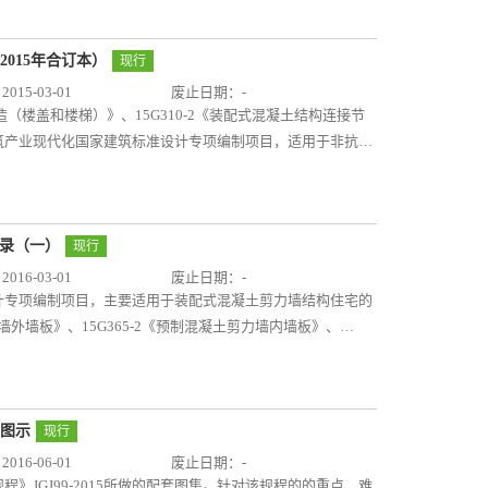
洞外墙、一个门洞外墙五种常用平面构件。图集中给出了各类
、材料表等，并详细提供了配套使用的连接节点构造详图。
供了常用尺寸构件的深化设计详图，符合当前国家建筑产业现
2015年合订本）
现行
，生产单位根据设计文件及图集进行生产，施工单位按设计文
15-03-01
废止日期：-
构造（楼盖和楼梯）》、15G310-2《装配式混凝土结构连接节
筑产业现代化国家建筑标准设计专项编制项目，适用于非抗震
装配式混凝土结构。 图集以《装配式混凝土结构技术规程》
梯分册重点给出了楼盖结构和楼梯连接节点做法及节点内钢筋构造
连接构造、叠合梁连接构造以及预制楼梯连接构造等。剪力墙
点做法及节点内钢筋构造要求；包括预制构件连接基本构造要
目录（一）
现行
要求等。 连接是装配式混凝土结构中的关键环节，该本图
16-03-01
废止日期：-
结构建筑的应用提供有力的技术支撑。图集可供设计直接选用
计专项编制项目，主要适用于装配式混凝土剪力墙结构住宅的
连接构造施工。
板）》、15G367-1《预制钢筋混凝土板式楼梯》、15G368-
为基础进行编制，内容根据构件在工程使用中遇到的不同情况
、生产及施工相关预埋件设计四个方面。 图集的编制目的一
构件周边参数发生变化的情况，提供调整选用的原则及简单示
》图示
现行
一些相关构件、构造进行补充；四是针对第一批图集中没有涉
16-06-01
废止日期：-
方式下，构件所应增设的埋件以及埋件设计的原则。 本目录
》JGJ99-2015所做的配套图集。针对该规程的的重点、难