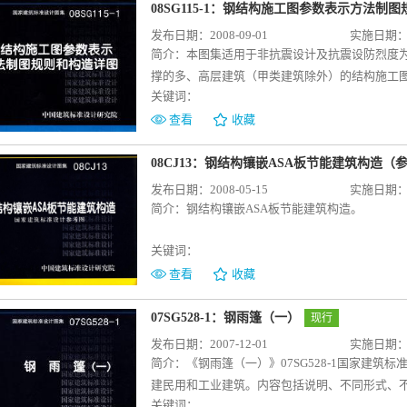
08SG115-1：钢结构施工图参数表示方法制
发布日期：2008-09-01
实施日期：20
简介：
本图集适用于非抗震设计及抗震设防烈度为
撑的多、高层建筑（甲类建筑除外）的结构施工
关键词：
点的节点参数表示方法制图规则、平立面布置图
施工图节点参数表示方法，可显著提高钢结构设
查看
收藏
设计出合理的钢结构节点；可使钢结构的加工制
08CJ13：钢结构镶嵌ASA板节能建筑构造（
发布日期：2008-05-15
实施日期：20
简介：
钢结构镶嵌ASA板节能建筑构造。
关键词：
查看
收藏
07SG528-1：钢雨篷（一）
现行
发布日期：2007-12-01
实施日期：20
简介：
《钢雨篷（一）》07SG528-1国家建
建民用和工业建筑。内容包括说明、不同形式、
关键词：
连接节点详图等。 本图集与建筑标准图集《钢雨篷