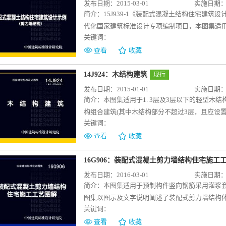
发布日期：2015-03-01
实施日期：20
简介：
15J939-1《装配式混凝土结构住宅建
代化国家建筑标准设计专项编制项目，本图集适
关键词：
凝土剪力墙结构民用建筑设计可参考。 本图集
一套装配式内装住宅设计实例为蓝本，依据相关国
查看
收藏
了方案阶段与施工图阶段的设计示例，体现了装
例一为方案阶段的设计示例，主要表现标准化、
14J924：木结构建筑
现行
法，使广大设计人员了解装配式混凝土剪力墙结
发布日期：2015-01-01
实施日期：20
阶段的设计示例，采用室内装修、设备管线与主
简介：
本图集适用于1. 3层及3层以下的轻型木
式混凝土剪力墙结构住宅的建造。示例二重点编制
构组合建筑(其中木结构部分不超过3层，且应设
建筑装修一体化的实施有较高的借鉴意义。示例
关键词：
屋面屋盖系统）；建筑高度不大于18m的住宅建
项目，使设计人员对装配式混凝土剪力墙结构应
非承重外墙，以及房间面积不超过100m2、高度
查看
收藏
装配式混凝土剪力墙结构居住建筑施工图绘制的深度
墙。 2. 建筑类型为居住建筑、小型公共建筑
构表示方法及示例（剪力墙结构）》共同选取同
假村等，以及景观建筑。 3. 本图集可作为现
16G906：装配式混凝土剪力墙结构住宅施工
示例选取北方某地区商品房住宅项目，重点表达
研和教学的参考资料。 图集内容为轻型木结构
发布日期：2016-03-01
实施日期：20
内容、图纸设计深度及专业协同等方面的特点及
建筑构造、原木结构建筑房屋体系及其建筑构造
简介：
本图集适用于预制构件竖向钢筋采用灌浆
现采用装配式混凝土剪力墙结构建造的住宅建筑
外墙体、门窗洞口、楼地面、屋面、挑檐、楼梯
图集以图示及文字说明阐述了装配式剪力墙结构
的现实需求。总说明部分内容精炼、条理清晰，
关键词：
件吊装要求、构件安装施工工艺做法、现浇节点
用表格、框图等形式表示，并突出装配式建造技
表等内容。本图集以预制构件竖向钢筋采用灌浆
查看
收藏