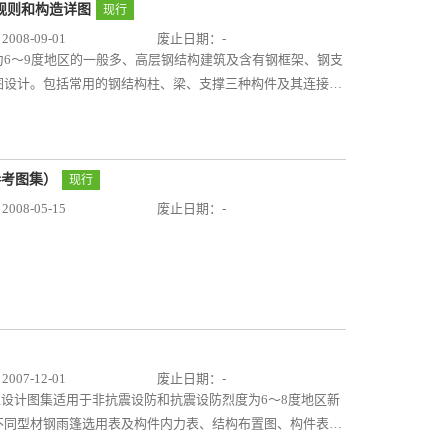
图规则和构造详图
现行
08-09-01
废止日期：-
6～9度地区的一般多、高层钢结构建筑及含有钢框架、钢支
图设计。包括常用的钢结构柱、梁、支撑三种构件及其连接节
、节点选用图以及焊缝图例四部分内容。该图集提出的钢结构
计效率，大幅节省图纸绘制工作量；可指导普通设计人员快速
作更符合设计意图，有效控制工程质量。
参考图集）
现行
08-05-15
废止日期：-
07-12-01
废止日期：-
筑标准设计图集适用于非抗震设防和抗震设防烈度为6～8度地区新
不同型材钢雨篷选用表及构件内力表、结构布置图、构件表、
（一）（玻璃面板）》07J501-1配套使用。本图集将钢