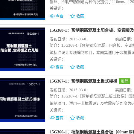
用，施工单位按设计图纸及图集提供的连接构造
钢丝、冷轧带肋钢筋两种情况提供了110mm、120m
关键词：
叠合板提供“叠合板选用表(按均布荷载选用)”、
提供底板材料表、结构性能检验表供参考；提供叠
查看
收藏
非抗震设计及抗震设防烈度不大于8度地区、环境
15G368-1：预制钢筋混凝土阳台板、空调板
发布日期：2015-03-01
实施日期：20
简介：
15G368-1《预制钢筋混凝土阳台板、
筑标准设计专项编制项目，本图集适用于非抗震设
关键词：
力墙结构住宅。 本图集编制了预制钢筋混凝土
钢筋混凝土阳台板、空调板及女儿墙的构件规格
查看
收藏
容。 本图集根据国家现行标准及实际工程经验
建筑产业现代化发展的需要。可供设计直接选用
15G367-1：预制钢筋混凝土板式楼梯
现行
位按设计文件及图集提供的连接构造施工。
发布日期：2015-03-01
实施日期：20
简介：
15G367-1《预制钢筋混凝土板式楼梯
编制项目，适用于非抗震设计及抗震设防烈度为
关键词：
图集编制了剪力墙结构常用的预制钢筋混凝土板
梯段板类型，双跑楼梯和剪刀梯层高均选取了2800m
查看
收藏
和2500mm，剪刀梯选取2500mm和2600m
用。 本图集根据国家现行标准及实际工程经验
15G366-1：桁架钢筋混凝土叠合板（60mm