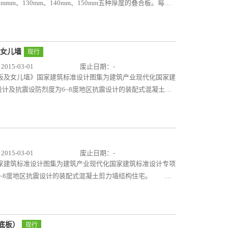
施工。
mm、130mm、140mm、150mm五种厚度的叠合板。每种
“叠合板选用表(按内力选用)”两种选用表供设计人员直接选用；
合板连接构造做法示意供设计人员参考使用。 本图集适用于
类别为一类及二a类建筑的楼（屋）面板，最大适用跨度6m。
及女儿墙
现行
15-03-01
废止日期：-
空调板及女儿墙》国家建筑标准设计图集为建筑产业现代化国家建
计及抗震设防烈度为6~8度地区抗震设计的装配式混凝土剪
阳台板、空调板及女儿墙构件图，图集中归纳了常用的预制
和类型，主要编制了模板图、配筋图及其节点连接构造等内
编制，提供了常用尺寸构件的深化设计详图，符合当前国家
或参考使用，生产单位根据设计文件及图集进行生产，施工单
15-03-01
废止日期：-
》国家建筑标准设计图集为建筑产业现代化国家建筑标准设计专项
6~8度地区抗震设计的装配式混凝土剪力墙结构住宅。 本
式双跑楼梯和剪刀楼梯，图集中归纳了常用建筑开间所对应的
m、2900mm、3000mm，开间净宽双跑楼梯选取2400mm
m；设计选用相同类型不同净宽的楼梯时可调整选用或参考选
编制，提供了常用尺寸构件的深化设计详图，符合当前国家
厚底板）
现行