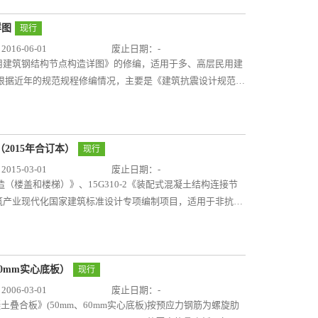
不同设计阶段、不同建筑类型、不同地域条件等进行编制，使
用和通用的施工做法编入本图集，可使施工技术人员很好的理
有明确的技术特点和要表达的编制目的。图集的编制内容采用
用于实际工程中。
详图
现行
掌握装配式混凝土剪力墙结构住宅建筑设计的过程和图面表达
16-06-01
废止日期：-
设计思路引导。
层民用建筑钢结构节点构造详图》的修编，适用于多、高层民用建
根据近年的规范规程修编情况，主要是《建筑抗震设计规范》
JGJ99-2015并参考了《钢结构设计规范》GB50017-201X的
设计的发展，纳入了一些新的内容。 主要包括梁柱连接节点
和框架的连接节点构造、楼板连接节点构造等内容。其中钢筋
点等内容是根据设计技术发展新增的内容。同时对原图集的一
2015年合订本）
现行
15-03-01
废止日期：-
构造（楼盖和楼梯）》、15G310-2《装配式混凝土结构连接节
筑产业现代化国家建筑标准设计专项编制项目，适用于非抗震
式混凝土结构。图集以《装配式混凝土结构技术规程》JGJ 1-
点给出了楼盖结构和楼梯连接节点做法及节点内钢筋构造要求；
造、叠合梁连接构造以及预制楼梯连接构造等。剪力墙分册重
及节点内钢筋构造要求；包括预制构件连接基本构造要求、不
60mm实心底板）
现行
。连接是装配式混凝土结构中的关键环节，该本图集规范了连
06-03-01
废止日期：-
应用提供有力的技术支撑。图集可供设计直接选用或参考使
凝土叠合板》(50mm、60mm实心底板)按预应力钢筋为螺旋肋