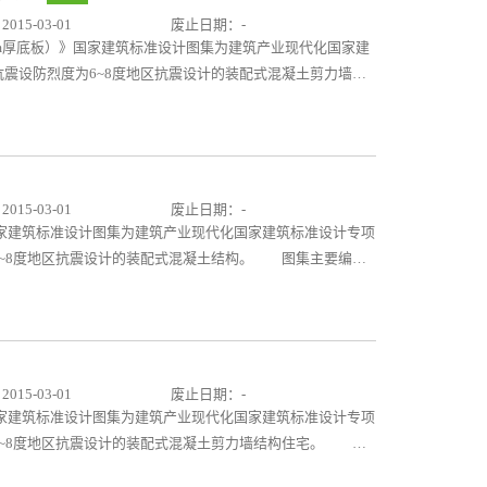
或参考使用，生产单位根据设计文件及图集进行生产，施工单
15-03-01
废止日期：-
60mm厚底板）》国家建筑标准设计图集为建筑产业现代化国家建
震设防烈度为6~8度地区抗震设计的装配式混凝土剪力墙结
图集编制了单向受力、双向受力两种情况下叠合板用桁架钢
mm、1800mm、2000mm、2400mm五种；图集给出了各类
构造节点。 图集根据国家现行标准及实际工程经验编制，
国家建筑产业现代化发展的需要。可供设计直接选用或参考使
工单位按设计文件及图集提供的连接构造施工。
15-03-01
废止日期：-
》国家建筑标准设计图集为建筑产业现代化国家建筑标准设计专项
6~8度地区抗震设计的装配式混凝土结构。 图集主要编制
的剪力墙内墙板，墙板类型包括无洞内墙、固定门洞边距内墙、门洞居
出了各类构件的构件的模板图、配筋图、材料表等，并详细提
国家现行标准及实际工程经验编制，提供了常用尺寸构件的
展的需要。可供设计直接选用或参考使用，生产单位根据设计
集提供的连接构造施工。
15-03-01
废止日期：-
》国家建筑标准设计图集为建筑产业现代化国家建筑标准设计专项
6~8度地区抗震设计的装配式混凝土剪力墙结构住宅。 图
000mm的非组合式夹心保温外墙板，墙板类型包括无洞外墙、一个