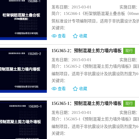
建筑产业现代化发展的需要。可供设计直接选用
发布日期：2015-03-01
实施日期：20
位按设计文件及图集提供的连接构造施工。
简介：
15G366-1《桁架钢筋混凝土叠合板（
筑标准设计专项编制项目，适用于非抗震设计及抗
关键词：
构住宅建筑中桁架钢筋混凝土叠合板用底板。 
筋混凝土底板，标志宽度类型包括1200mm、1500
查看
收藏
板型的模板图、配筋图及材料表，并提供相应的
提供了常用尺寸构件的深化设计详图，符合当前
15G365-2：预制混凝土剪力墙内墙板
现行
用，生产单位根据设计文件及图集进行生产，施
发布日期：2015-03-01
实施日期：20
简介：
15G365-2《预制混凝土剪力墙内墙板
编制项目，适用于非抗震设计及抗震设防烈度为
关键词：
了层高为2800mm、2900mm、3000mm
中内墙、刀把内墙四种常用平面构件。图集中给
查看
收藏
供了配套使用的连接节点构造详图。 图集根据
深化设计详图，符合当前国家建筑产业现代化发
15G365-1：预制混凝土剪力墙外墙板
现行
文件及图集进行生产，施工单位按设计文件及图
发布日期：2015-03-01
实施日期：20
简介：
15G365-1《预制混凝土剪力墙外墙板
编制项目，适用于非抗震设计及抗震设防烈度为
关键词：
集主要编制了层高为2800mm、2900mm、3