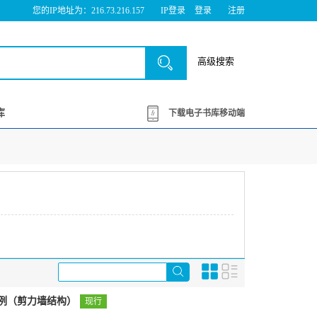
您的IP地址为：216.73.216.157
IP登录
登录
注册
高级搜索
库
下载电子书库移动端
示例（剪力墙结构）
现行