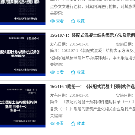
在第一批五本构件图集的基础上进行了简化、补
点条文文进行诠释，对其内涵进行挖掘，对其脉
调整选用方法、补充设计方法、不同生产及施工
关键词：
术规程》以图表的形式、深入的理解、多维的视
拓宽设计思路，了解到生产及施工的需求，进一
结合了《钢结构设计规范》、《建筑抗震设计规
查看
收藏
人员可参考使用。
建议。
15G107-1：装配式混凝土结构表示方法及示
发布日期：2015-03-01
实施日期：20
简介：
15G107-1《装配式混凝土结构表示方
化国家建筑标准设计专项编制项目，本图集适用于
关键词：
结构住宅施工图的设计，其他类型建筑可参考使
及示例两部分内容，其中，施工图表示方法包括
查看
收藏
土剪力墙内墙板、钢筋桁架混凝土叠合板、预制
墙等预制构件的表达形式，示例为一个完整的装
16G116-1附册一：《装配式混凝土预制构
图集15J939-1《装配式混凝土结构住宅建筑
发布日期：2016-03-01
实施日期：20
方便专业之间相互配套使用及参考。 本图集符
简介：
《装配式混凝土预制构件选用目录（一）》（
示例所编内容较全面，充分体现装配式混凝土剪
目录（一）》附赠的建筑产业化相关企业及其产
则，既是设计人员完成装配式混凝土剪力墙结构
关键词：
施装配式混凝土剪力墙结构施工图表示方法的依
查看
收藏