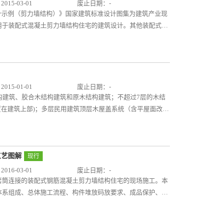
15-03-01
废止日期：-
筑设计示例（剪力墙结构）》国家建筑标准设计图集为建筑产业现
用于装配式混凝土剪力墙结构住宅的建筑设计。其他装配式混
以三套采用装配式混凝土剪力墙结构建造的工程设计实例和
家标准加以调整，重点突出本图集的“示范”作用。分别编制
配式剪力墙结构住宅建筑设计的特点、方法及要求。其中：示
模块化、系列化的平面设计原理，以及多样化的立面设计手
构住宅的设计思路及设计表达形式。示例二为装配式内装方案
15-01-01
废止日期：-
体结构分离的方式，可保证主体结构的完整性，更加适合装配
结构建筑、胶合木结构建筑和原木结构建筑；不超过7层的木结
了装配式内装技术的应用， 对装配式混凝土剪力墙结构住宅
置在建筑上部)；多层民用建筑顶层木屋盖系统（含平屋面改坡
三为施工图阶段设计示例，选取了南方某地区的公共租赁住房
筑、建筑高度不大于24m的办公建筑和丁戊类厂房（库房）的
用类型的适用性和多样性有更全面、深入的认识，了解和掌握
不超过54m的普通住宅和高度为50m以下的办公楼的房间隔
要求。示例四与结构专业图集15G107-1《装配式混凝土结
，包括学校、商店、敬老院、社区服务中心、办公、旅馆、度
一工程项目进行编制，方便专业之间相互配套使用及参考。该
代木结构设计、施工的参考图集，也可作为现代木结构建筑科
工艺图解
现行
装配式混凝土剪力墙结构住宅项目建筑专业施工图在设计说明
建筑房屋体系及其建筑构造、胶合木结构建筑房屋体系及其
16-03-01
废止日期：-
要求。 本图集总说明及设计示例所编内容较全面，充分体
，以及木结构建筑工程做法。其中的建筑构造为建筑勒脚、内
套筒连接的装配式钢筋混凝土剪力墙结构住宅的现场施工。本
设计思路及图纸深度要求。符合当前国家建筑产业现代化发展
等建筑部位及部件的构造。
体系组成、总体施工流程、构件堆放码放要求、成品保护、构
针对装配式混凝土剪力墙结构住宅建筑设计流程的特殊性，采
、外墙板防水接缝处理、安全施工、计算示例、检查验收记录
术的特点，易于设计人员掌握。四个示例以方案设计与施工图
套筒与现浇结构连接的装配式剪力墙结构住宅的施工为例，对