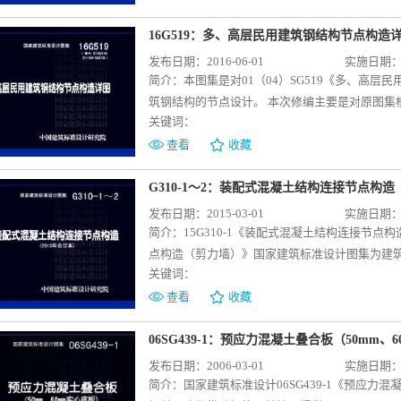
设计；公租房与商品房；南方地区与北方地区的
已有工程实践经验进行归纳总结后，选择较为常
图集具有较广泛的适用性和多样性。每个示例都
解装配式混凝土剪力墙结构这种施工方法，并应
16G519：多、高层民用建筑钢结构节点构造
理论与实践相结合，方便设计人员系统、全面地
发布日期：2016-06-01
实施日期：20
的深度与形式。提供建筑专业设计的技术参考与
简介：
本图集是对01（04）SG519《多、高
筑钢结构的节点设计。 本次修编主要是对原图集
关键词：
GB50011-2010、《高层民用建筑钢结构技术规程》
报批稿，做了适应性的修改，并依据多高层钢结构
查看
收藏
构造、柱拼接节点构造、钢柱脚节点构造、支撑
桁架楼承板连接节点、伸臂桁架和腰桁架相关节
G310-1～2：装配式混凝土结构连接节点构造（
些内容也做了一些删减。
发布日期：2015-03-01
实施日期：20
简介：
15G310-1《装配式混凝土结构连接节点
点构造（剪力墙）》国家建筑标准设计图集为建
关键词：
设计及抗震设防烈度为6~8度地区抗震设计的装配
2014为主要依据进行编制。楼盖和楼梯分册重
查看
收藏
包括预制构件连接基本构造要求、叠合板连接构
点给出了装配式混凝土剪力墙结构连接节点做法
06SG439-1：预应力混凝土叠合板（50mm、
同形式墙板水平和竖向后浇连接区域构造要求等
发布日期：2006-03-01
实施日期：20
接节点及构造做法，为装配式混凝土结构建筑的
简介：
国家建筑标准设计06SG439-1《预应力混