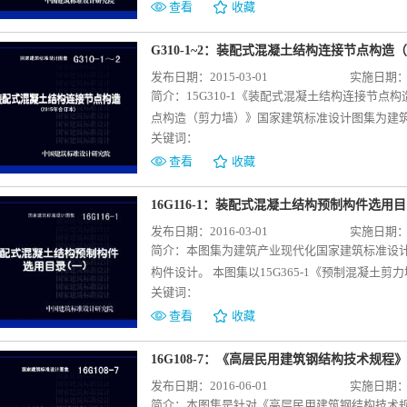
高窗台窗洞外墙、一个低窗台窗洞外墙、两个窗
查看
收藏
构件的构件内叶板及外叶板的模板图、配筋图
图集根据国家现行标准及实际工程经验编制，提
G310-1~2：装配式混凝土结构连接节点构造（
代化发展的需要。可供设计直接选用或参考使用
发布日期：2015-03-01
实施日期：20
件及图集提供的连接构造施工。
简介：
15G310-1《装配式混凝土结构连接节点
点构造（剪力墙）》国家建筑标准设计图集为建
关键词：
设计及抗震设防烈度为6~8度地区抗震设计的
JGJ 1-2014为主要依据进行编制。楼盖和楼
查看
收藏
要求；包括预制构件连接基本构造要求、叠合板
分册重点给出了装配式混凝土剪力墙结构连接节
16G116-1：装配式混凝土结构预制构件选用
求、不同形式墙板水平和竖向后浇连接区域构造
发布日期：2016-03-01
实施日期：20
集规范了连接节点及构造做法，为装配式混凝土
简介：
本图集为建筑产业现代化国家建筑标准设
或参考使用，施工单位按设计图纸及图集提供的
构件设计。 本图集以15G365-1《预制混凝土剪力墙外墙板》、15G365-2《预制混凝土剪力墙内墙板》、
关键词：
15G366-1 《桁架钢筋混凝土叠合板（60mm厚底
1《预制钢筋混凝土阳台板、空调板及女儿墙》
查看
收藏
进行了扩展，涵盖简化选用、调整选用、补充设计
是简化设计选用所需要翻阅的图纸量；二是针对
16G108-7：《高层民用建筑钢结构技术规程
例；三是针对第一批图集构件，设计可能需要的
发布日期：2016-06-01
实施日期：20
及到的生产、施工所用埋件，提供不同生产、施工
简介：
本图集是针对《高层民用建筑钢结构技术规程