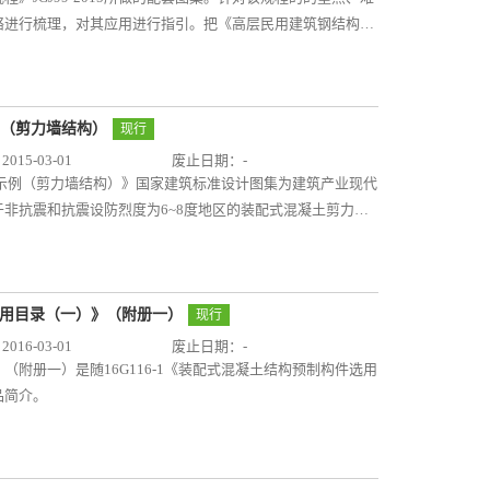
充及提升，一方面可提高设计人员工作效率；另一方面提供的
络进行梳理，对其应用进行指引。把《高层民用建筑钢结构技
方法下构件的补充埋件设计等，可使得设计人员在构件设计时
角、合理的延伸展现出来，作为规程的一个配合资料，并适当
步做好构件的设计工作。图集可供设计人员使用，生产和施工
范》等联系密切的规范，对其规定的理解和应用给出了合理的
例（剪力墙结构）
现行
15-03-01
废止日期：-
法及示例（剪力墙结构）》国家建筑标准设计图集为建筑产业现代
非抗震和抗震设防烈度为6~8度地区的装配式混凝土剪力墙
用。 本图集包括装配式混凝土剪力墙结构施工图表示方法
基础顶面以上的预制钢筋混凝土剪力墙外墙板、预制钢筋混凝
钢筋混凝土板式楼梯、预制钢筋混凝土阳台板、空调板及女儿
配式混凝土剪力墙结构施工图示例。本图集的示例与建筑专业
件选用目录（一）》（附册一）
现行
设计示例（剪力墙结构）》的示例四选取同一工程项目进行编制，
16-03-01
废止日期：-
合当前国家建筑产业现代化发展的现实需求，总说明及设计
附册一）是随16G116-1《装配式混凝土结构预制构件选用
力墙结构施工图的制图规则和图纸深度要求。本图集的制图规
品简介。
施工图的依据，也是施工、构件加工、监理人员准确理解和实
据。