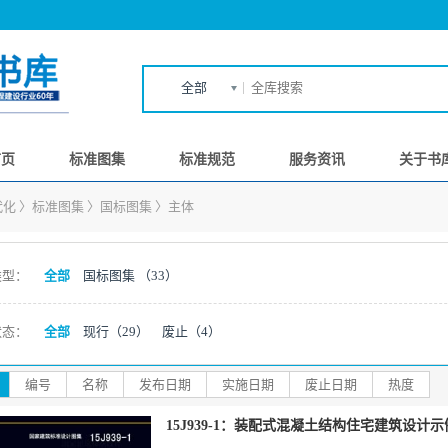
全部
首页
标准图集
标准规范
服务资讯
关于书
代化
〉
标准图集
〉
国标图集
〉
主体
类型：
全部
国标图集
（33）
状态：
全部
现行
（29）
废止
（4）
编号
名称
发布日期
实施日期
废止日期
热度
15J939-1：装配式混凝土结构住宅建筑设计