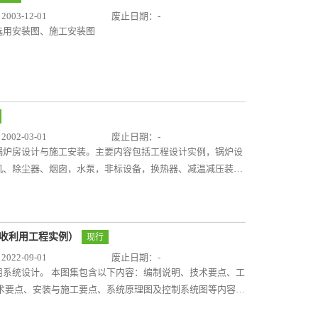
03-12-01
废止日期：-
选用安装图、施工安装图
02-03-01
废止日期：-
锅炉房设计与施工安装。主要内容包括工程设计实例，锅炉设
机、除尘器、烟囱，水泵，非标设备，换热器、减温减压装
温，以及施工安装说明，是一套较完整的锅炉房工程设计综合
保持各自的独立性和完整性，使用方便，为相关设计、施工人
回收利用工程实例）
现行
22-09-01
废止日期：-
系统设计。 本图集包含以下内容：编制说明、技术要点、工
术要点、安装与施工要点、系统原理图及控制系统图等内容，
法；工程实例通过选取7个已投产的典型案例，均给出了工程