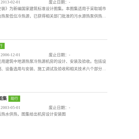
13-02-01
废止日期：-
设计与安装》为新编国家建筑标准设计图集。本图集适用于采取城市
为热泵低位冷热源，已获得相关部门批准的污水源热泵供热、
市江水、湖水、污水处理厂排放水作为低位冷热源的热泵系统
、污水引退水方式和构筑物、污水源热泵关键设备、污水源热
个部分。本图集将污水源热泵的源头部分作为重点，以现有
实验和科研成果为技术指导进行编制，体现本图集的科学性和
行
料全面可供设计人员参考或直接选用，污水管路、设备及构筑
06-12-01
废止日期：-
人员直接照图施工。
民用建筑中地源热泵冷热源机房的设计、安装及验收。包括设
制、设备选用与安装、施工调试及验收和相关技术六个部分。
明细表及相关数据，给出了土壤源（竖向地埋管）、地表水
打井）等多种地源热泵机房工程实例，并按不同工艺的系统形
编制，内容丰富，方案多样化，可供从事空调系统冷热源运行
图集
现行
03-05-01
废止日期：-
活热水供热，图集给出机房设计安装图