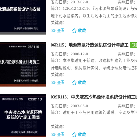
发布日期：2013-02-01
实施日期：20
简介：
12K512 12R116《污水源热泵系统
地下污水管渠内，以生活污水为主的原生污水作
关键词：
空调工程项目的设计与施工。本图集也可作为城
参考。本图集包括说明、污水源热泵系统原理图
查看
收藏
泵机房安装、工程实例以及构筑物结构做法等七
的、成功的和成熟的工程为技术基础，以最新的
06R115：地源热泵冷热源机房设计与施工
现
前瞻性，系统形式、工程实例及相关设备性能资
发布日期：2006-12-01
实施日期：20
物配有详细的安装节点和结构配筋图表可供施工
简介：
本图集适用于新建、改建和扩建的工业及
计选用说明、机房设计实例、系统原理及电气控
关键词：
图集中提供了冷热源机房用水量、用电量、设备
（江河水、工业废水或中水、海水）和地下水（
查看
收藏
式，不同参数以及不同规模站房的建筑形式进行
管理及其他有关专业人员参考选用。
03SR113：中央液态冷热源环境系统设计施工
发布日期：2003-05-01
实施日期：20
简介：
适用于工业与民用建筑的采暖、空调及生
关键词：
查看
收藏