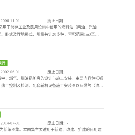
06-11-01
废止日期：-
图集适用于储存工业及民用设施中使用的燃料油（柴油、汽油
、卧式及埋地卧式，规格共计20多种，容积范围1m3至
0℃。图集主要内容包括供油系统流程图、加工制造图、安装图、
油罐内部斜梯图。图集内容全面，数据详尽，设计合理，可很
2《拱顶油罐图集》本图集适用于储存工业及民用设施中使用
造、安装。油罐规格共有13种，容积范围40m3至
现行
0Pa，温度为-19℃～90℃。图集主要内容包括油罐系列基本参数和
02-06-01
废止日期：-
、平台图、盘梯图等。图集内容全面，数据详尽，设计合理，
筑中，燃气、燃油锅炉房的设计与施工安装。主要内容包括锅
、热工控制及检测、配套辅机设备施工安装图以及燃气（油）
和施工中遇到的一些问题给予了很好的解答，对设计规范化、
热力与环保事业的发展起到了积极促进作用。
14-07-01
废止日期：-
计》为新编图集。本图集主要适用于新建、改建、扩建的民用建