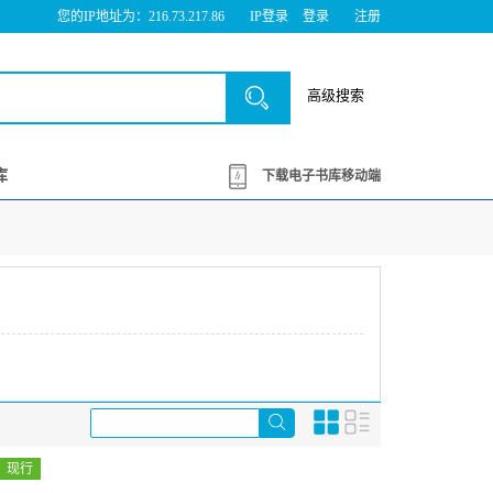
您的IP地址为：216.73.217.86
IP登录
登录
注册
高级搜索
库
下载电子书库移动端
现行