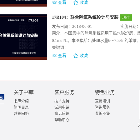
概况、系统组成、主要参数、综合技术指标、设
查看
收藏
设计内容；附录给出了烟气性质的计算方法， 便
程实践经验，内容符合国家节能减排的要求，顺
17R104：联合除氧系统设计与安装
现行
考使用。
发布日期：2018-06-01
实施日期：20
简介：
本图集中的除氧系统适用于热水锅炉房、
0.1mol/L。本图集给出处理水量6～75t/h
关键词：
管道连接示意图、设备基础条件图和主要设备安
控制和安全运行要求，明确给出了联合除氧系统
查看
收藏
工程设计人员可参考选用，施工人员可照图施工
关于书库
客户服务
特色业务
书库介绍
技术支持
宣贯培训
简明目录
试用申请
咨询服务
营销网络
意见反馈
参编图集
帮助中心