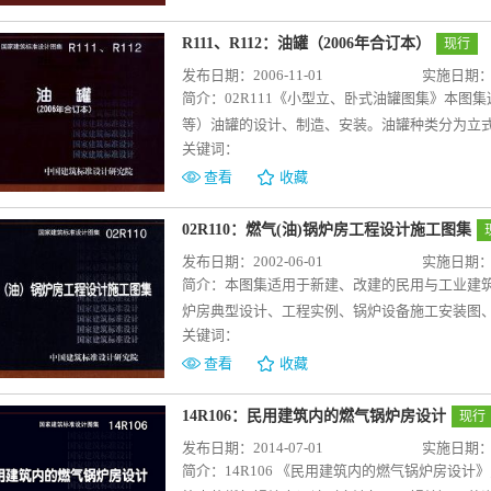
R111、R112：油罐（2006年合订本）
现行
发布日期：2006-11-01
实施日期：20
简介：
02R111《小型立、卧式油罐图集》本
等）油罐的设计、制造、安装。油罐种类分为立式
关键词：
100m3，适用压力为常压，温度为-19℃～20
埋地卧式油罐操作井图、接管焊接形式图及卧式
查看
收藏
好地满足相关技术人员的选用要求。 02R11
的柴油及不易挥发的相类似油品的油罐的设计、制
02R110：燃气(油)锅炉房工程设计施工图集
10000m3，设计压力为正压1960Pa、负压49
发布日期：2002-06-01
实施日期：20
尺寸，油罐附件，油罐装配图、罐体图、节点图
简介：
本图集适用于新建、改建的民用与工业建
可很好地满足相关技术人员的选用要求。
炉房典型设计、工程实例、锅炉设备施工安装图
关键词：
锅炉房施工安装说明。图集全面、实用，对设计
保证设计质量、提高设计水平、加快设计进度和
查看
收藏
14R106：民用建筑内的燃气锅炉房设计
现行
发布日期：2014-07-01
实施日期：20
简介：
14R106 《民用建筑内的燃气锅炉房设