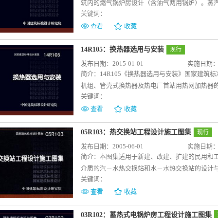
筑内的燃气锅炉房设计（含油气两用锅炉）。蒸汽
关键词：
额定出口水压小于等于1.0MPa（表压）、额定
于0.05MW且不大于2.8MW、额定出口水温不
查看
收藏
参考使用。本图集作为工程设计人员必备的辅助
设计行业的动力专业的设计人员。主要内容：图
14R105：换热器选用与安装
现行
实例、排污降温池与排污扩容器、烟风道附件和
发布日期：2015-01-01
实施日期：20
模式，既包含指导性内容，即设计技术原则与要
简介：
14R105《换热器选用与安装》国家建
的特点，分类型编制。编制内容将涵盖动力工程
机组、管壳式换热器及热电厂首站用热网加热器
关键词：
射供暖的使用要求，一次侧介质包括热水和蒸汽
介质包括冷水和乙二醇载冷剂。热电厂首站一次
查看
收藏
器、板式换热机组、管壳式换热器、热网加热器
通动力工程常用的几种形式的换热设备，详细介
05R103：热交换站工程设计施工图集
现行
图、性能表和基础图，同时给出换热器的控制原
发布日期：2005-06-01
实施日期：20
施工。
简介：
本图集适用于新建、改建、扩建的民用和
介质的汽－水热交换站和水－水热交换站的设计
关键词：
及热交换站的施工与验收等内容。通过21例不同
程设计经验，可供从事供热工作的设计、施工
查看
收藏
03R102：蓄热式电锅炉房工程设计施工图集