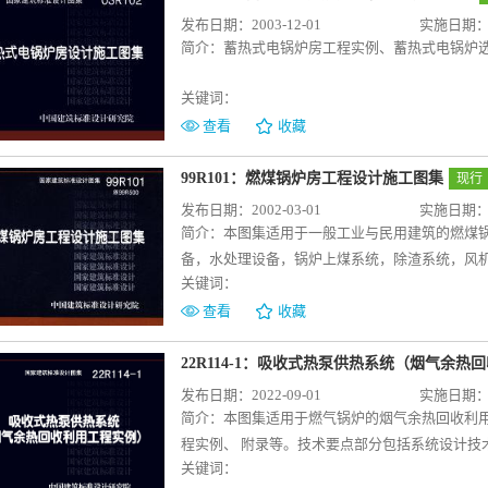
发布日期：2003-12-01
实施日期：20
简介：
蓄热式电锅炉房工程实例、蓄热式电锅炉
关键词：
查看
收藏
99R101：燃煤锅炉房工程设计施工图集
现行
发布日期：2002-03-01
实施日期：20
简介：
本图集适用于一般工业与民用建筑的燃煤
备，水处理设备，锅炉上煤系统，除渣系统，风
关键词：
置，热工测量、控制阀门、仪表，设备及管道保
性图集。图集汇总了广泛的理论实践，12个章节
查看
收藏
员提供了合理的技术指导。
22R114-1：吸收式热泵供热系统（烟气余热
发布日期：2022-09-01
实施日期：20
简介：
本图集适用于燃气锅炉的烟气余热回收利用
程实例、 附录等。技术要点部分包括系统设计技
关键词：
方便读者快速了解烟气余热回收的原理和设计方