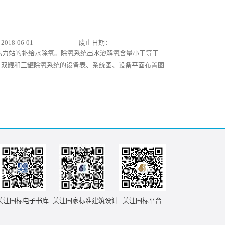
备明细表、系统图及设备管道平剖面图等烟气余热回收的相关
于设计人员参考选用。 本图集吸纳国内外相关科研成果及工
应当前国情；图集内容全面，实用性强，可供相关技术人员参
18-06-01
废止日期：-
热力站的补给水除氧。除氧系统出水溶解氧含量小于等于
 的单罐、双罐和三罐除氧系统的设备表、系统图、设备平面布置图、
装图。本图集详细地阐述了联合除氧系统的原理、特点、自动
的连接、设备的合理布局、需占用的建筑位置以及电控要求。
。
关注国标电子书库
关注国家标准建筑设计
关注国标平台