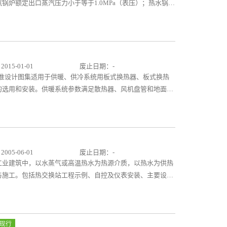
锅炉额定出口蒸汽压力小于等于1.0MPa（表压）；热水锅炉
出口水温小于等于95℃的热力系统设计。对于额定热功率大于等
大于85℃的常压热水锅炉、真空热水锅炉供热系统，相关内容可
参考资料，主要针对从事暖通空调专业的设计人员和初涉工程
集由目录、编制说明、相关术语、设计技术原则与要点、工程
热力管道自然热补偿8个部分组成。特点：本图集采用多元化
15-01-01
废止日期：-
点；又通过9个工程设计实例，结合不同建筑类型的公共建筑
筑标准设计图集适用于供暖、供冷系统用板式换热器、板式换热
设计内容和暖通工程设计内容。
的选用和安装。供暖系统参数满足散热器、风机盘管和地面辐
。供冷系统参数满足空调、冰蓄冷和低温送风的要求，一次侧
侧介质为过热蒸汽。本图集包括八个部分：总说明、板式换热
、监控示意图和换热器基础、相关技术资料。本图集编入了暖
绍了每类换热设备的选型步骤及适用范围，并给出设备外形
理图。内容具体详实，方便设计人员直接选用和施工人员照图
05-06-01
废止日期：-
工业建筑中，以水蒸气或高温热水为热源介质，以热水为供热
与施工。包括热交换站工程示例、自控及仪表安装、主要设备
功能、不同供热面积的工程示例，提供了大量的技术数据及工
、运行管理等专业人员及策划人员参考使用。
现行