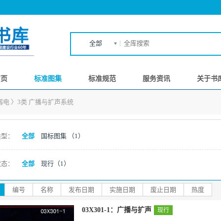
全部
首页
标准图集
标准规范
服务资讯
关于书
弱电
〉
3类 广播与扩声系统
类型：
全部
国标图集
（1）
状态：
全部
现行
（1）
编号
名称
发布日期
实施日期
废止日期
热度
03X301-1：广播与扩声
现行