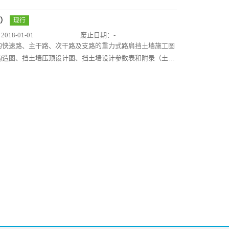
型式、设计要求、施工要点、路肩墙截面参数和验收标准等，
式）
现行
18-01-01
废止日期：-
的快速路、主干路、次干路及支路的重力式路肩挡土墙施工图
构造图、挡土墙压顶设计图、挡土墙设计参数表和附录（土压
本图集针对城市道路自身特点，依据现行标准规范、结合工程
计要求、施工要点、路肩墙截面参数和验收标准等，可供设