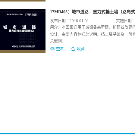
案例，给出现浇钢筋混凝土挡土墙（路肩式）的
可供设计、施工、监理等人员参考、选用。
17MR405：城市道路—重力式挡土墙（路肩
发布日期：2018-01-01
实施日期：20
简介：
本图集适用于城镇各类新建、扩建或改建
设计。主要内容包括总说明、挡土墙基础及一般
关键词：
力计算公式、基础设计及稳定性验算公式）等。
案例，给出重力式挡土墙（路肩墙）的型式、设
查看
收藏
计、施工、监理等人员参考、选用。