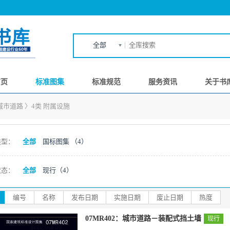
全部
首页
标准图集
标准规范
服务资讯
关于书
城市道路
〉
4类 附属设施
类型：
全部
国标图集
（4）
状态：
全部
现行
（4）
编号
名称
发布日期
实施日期
废止日期
热度
07MR402：城市道路－装配式挡土墙
现行