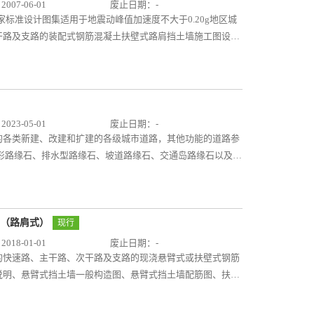
07-06-01
废止日期：-
国家标准设计图集适用于地震动峰值加速度不大于0.20g地区城
干路及支路的装配式钢筋混凝土扶壁式路肩挡土墙施工图设
30-2004、《公路交通安全设施设计规范》JTG D81-
63-2007等规范，按照碰撞荷载、地基承载力、基底摩擦系数、
高为2～7m的装配式挡土墙的布置图、配筋图、构造图、截
用者方便选用。
23-05-01
废止日期：-
的各类新建、改建和扩建的各级城市道路，其他功能的道路参
形路缘石、排水型路缘石、坡道路缘石、交通岛路缘石以及其
和天然石材路缘石。 图纸内容包括：路缘石设置位置图、路
、配筋图。图集中的参数、构造节点、配筋等可供设计人员参
墙（路肩式）
现行
18-01-01
废止日期：-
的快速路、主干路、次干路及支路的现浇悬臂式或扶壁式钢筋
说明、悬臂式挡土墙一般构造图、悬臂式挡土墙配筋图、扶壁
壁式挡土墙钢筋大样图、挡土墙基础设计图、悬臂式挡土墙挡
本图集针对城市道路自身特点，依据现行标准规范、结合工程