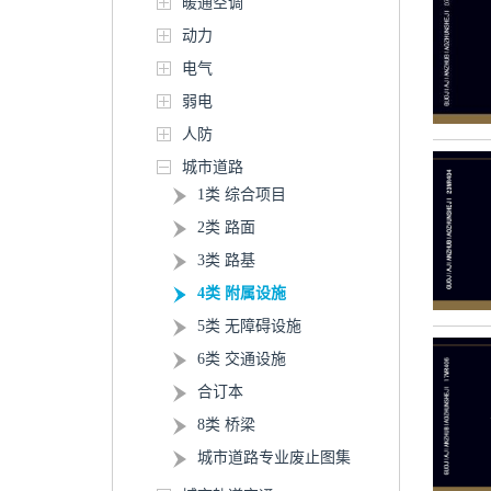
暖通空调
动力
电气
弱电
人防
城市道路
1类 综合项目
2类 路面
3类 路基
4类 附属设施
5类 无障碍设施
6类 交通设施
合订本
8类 桥梁
城市道路专业废止图集