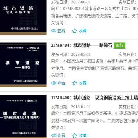
发布日期：2007-06-01
实施日期：20
简介：
07MR402《城市道路－装配式挡土墙》
镇各类新建、扩建和改建的快速路、主干路、次
关键词：
计。 本图集主要依据《公路路基设计规范》JTG D
2006、《公路桥涵地基与基础设计规范》JTG D
查看
收藏
墙背填料内摩擦角及填料重度等设计参数编制成墙
面尺寸及参数表、钢筋规格及参数表等图表供使
23MR404：城市道路――路缘石
现行
发布日期：2023-05-01
实施日期：20
简介：
本图集适用于我国城镇Ⅰ类和Ⅱ类环境中
考使用。 本图集主要编制了直线形路缘石、曲线
关键词：
他路缘石。 路缘石包括两种材质：混凝土路缘石
缘石断面图、构造图、参数表、放样图、安装图
查看
收藏
考使用。
17MR406：城市道路—现浇钢筋混凝土挡土
发布日期：2018-01-01
实施日期：20
简介：
本图集适用于城镇各类新建、扩建或改建
混凝土路肩挡土墙施工图设计。主要内容包括总
关键词：
式挡土墙一般构造图、扶壁式挡土墙配筋图、扶
土墙设计参数表和扶壁式挡土墙设计参数表等。
查看
收藏