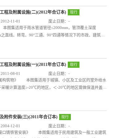
根据检查井盖国家产品标准对97S501-1《井盖及踏步》进
地球墨铸铁单层井盖的安装图，为满足广场等美观要求较高的
程及附属设施(二)(2012年合订本)
现行
好地指导井盖安装的设计和施工。本图集适用于市政、建筑小
12-11-01
废止日期：-
900有防护或保温要求的埋地给水排水管道工程附属构筑物井口
 本图集适用于雨水管道管径≤2000mm，管顶覆土深度
子盖用于检查井盖有意外缺失风险时、检查井室有保温需要
6m之直线、转弯、90°三通、90°四通等情况下的市政、建筑小
括：玻璃钢子盖和钢格栅子盖的外形图及尺寸、双层井盖及保
主要内容包括圆形、矩形、扇形的砖砌、混凝土排水检查井，
14S501-1《球墨铸铁单层井盖及踏步施工》的补充，应与
耐腐蚀检查井等构筑物做法。图集提供了完整的检查井施工
图集适用于开槽法施工采用沙石
顶管）的室外埋地雨水、污水及合流等重力流无压混凝土排水
程及附属设施(一)(2011年合订本)
现行
排水管道的基础及接口的做法。图集对设计原则、选用条件、
11-08-01
废止日期：-
据现场情况选用并按图施工。 04S520《埋地塑料排水
道附属构筑物》 本图集适用于城镇、小区及工业区的室外给水
业和民用建筑，管径系列范围为150mm～1200mm，管
暖计算温度≥-20℃的地区，＜-20℃的地区需做保温井盖。
一般土质条件下的埋地塑料排水管道施工。主要内容包括PVC-
内容包括立式阀门井及安装、蝶阀井及安装、水表井及安装、
PVC-U钢塑复合管、双壁波纹管、PE缠绕结构壁管、PE钢塑复
砖砌圆形井和钢筋混凝土矩形井两种。图集对结构设计、荷载
模压管、玻璃纤维增强塑料夹砂管等管道的选用及埋地施工。
用。05S506-1《自承式平直形架空钢管》 本图集适用
本图集适用于非抗震设计、抗震设防烈度为8度及8度以下地区的
力≤1.0MPa的室外给排水自承式平直形架空钢管的厚度选择、
附件安装(三)(2011年合订本)
现行
管。主要内容包括砖砌雨水口铸铁井圈、砖砌雨水口混凝土井
例题。06S506-2 《自承式圆弧形架空钢管》 本图集
04-12-01
废止日期：-
箅子及井圈。图集对雨水口的设计原则、施工要求也作了介
Pa的室外给水排水自承式圆弧形架空钢管工程。适用于抗震设防烈
柔性接口铸铁管安装》 本图集适用于民用建筑及一般工业建筑