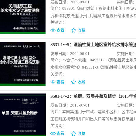
发布日期：2009-09-01
实施日期：20
简介：
09S901《民用建筑工程给水排水施工
度和绘制方法适用于民用建筑工程设计给水排水
关键词：
数，不得作为其他工程的依据。图集主要包括“单
图样，详细介绍了民用建筑工程给水排水施工图
查看
收藏
定和制图标准条文进行了摘录，并通过补充说
09S902《民用建筑工程给水排水初步设计深
S531-1～5：湿陷性黄土地区室外给水排水管
方法适用于民用建筑工程给水排水专业初步设计
发布日期：2004-06-01
实施日期：20
不得作为其他工程设计的依据。图集主要包括“单
简介：
本合订本包括：04S531-1《湿陷性黄土地
实例图样，详细介绍了民用建筑工程给水排水初
水排水检漏管沟》04S531-3《湿陷性黄土地区给
深度规定和制图标准条文进行了摘录，并通过补
关键词：
04S531-5《湿陷性黄土地区排水检查井》 S
题。
（2004合订本）》本图集适用于抗震设防烈度
查看
收藏
适用于有地下水的地基。主要内容包括直接埋地
井，给水阀门井和排水检查井等做法。其中，砖
S501-1～2：单层、双层井盖及踏步（2015
性黄土场地，钢筋混凝土检漏井、钢筋混凝土给
发布日期：2015-07-01
实施日期：20
土场地。本图集主要针对湿陷性黄土地区埋地给
简介：
本图集适用于市政、建筑小区和厂区中地面车
导作用。
工程附属构筑物井口和出入口等的球墨铸铁单层
关键词：
砖砌、钢筋混凝土、混凝土模块等刚性材料井筒
内、铺装路面、沥青路面、混凝土路面等场所的
查看
收藏