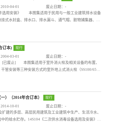
冻土地区的埋地塑料给水管道施工，应根据有关标准规范和规
安装》 本图集为新编图集，适用于新建、改建及扩建的多层、
设备的热水保温、冷水防结露、热水电伴热保温及冷水电伴热
10-04-01
废止日期：-
-U）、抗冲改性聚氯乙烯（PVC-M）、氯化聚氯乙烯
及施工安装。 主要内容包括：特殊单立管排水系统设计选
道、管道附件的保温、防结露和电伴热做法，绝热层、防潮层
备附件选用安装》 本图集适用于民用与一般工业建筑排水设备
（聚乙烯）复合管等五种管材的性能和规格；粘接连接、橡胶圈
XTN铸铁单立管排水系统、吉博力型HDPE苏维托单立管排
算和选用，电伴热的设置要求和电功率计算，保温、防结露、
悬挂式水封盒、排水口、排水漏斗、通气帽、脏物捕集器、毛
熔连接等安装详图；管道附属构筑物、直埋阀门等施工详图。
S加强旋流器单立管排水系统、WAB加强旋流器单立管排水系
、塑料管道的保温和防结露、电伴热的内容，更好地满足工程
排水管道连接等产品的构造和安装详图等内容。设计人员可按
加强旋流器单立管排水系统、漩流降噪型单立管排水系统、RBS
架及吊架》 本图集适用于民用建筑与一般工业建筑中的室内给
安装。当选择其它厂商的产品时，设计人员注意核对技术参数
格尺寸、安装详图。 本图集与10S406《建筑排水塑料管
装在地沟内的管道可参考使用。系统运行的最低环境温度不低
305《小型潜水排污泵选用及安装》国家建筑标准设计图集适用
安装》配套使用。11S405-1《建筑给水氯乙烯类塑料管道安
60mm，系统运行工作压力≤16MPa。适用的管径为DN15～
、废水提升排放；被提升的污、废水温度不超过40℃，PH值
合订本)
现行
C-U)、建筑给水氯化聚氯乙烯（PVC-C）和给水丙烯腈－
动、防晃和隔振支、吊、托架的制作及安装，成品支、吊架的选
的性能参数、外形尺寸及室内、外安装方式。编入本图集的潜
04-03-01
废止日期：-
格；粘接连接、法兰连接、丝扣连接等安装详图；管道横管、
复合管等管材。
 C（M、N）型污水潜水泵。安装方式包括室内污水池（集水
装》[已废止] 本图集适用于室外消火栓及相关设备的布置、
405-2《建筑给水聚烯烃类塑料管道安装》 本图集主要编
及室内、室外污水池（集水坑）带自耦合装置固定式安
管安装等三种安装方式的室外地上式消火栓（SS100/65、
种管材的性能和规格；热熔连接、卡压式连接、法兰连接、螺纹连接等
运行可靠性也有所提高。本图集对原图集的潜水排污泵安装
SA100/65、SA100）的选用与安装图、施工要求、做法和闸阀套
；常用管件。 11S405-3《建筑给水复合类塑料管道安
09S302 《雨水斗选用及安装》 本图集适用于工业与民
导和规范室外消火栓的施工安装。04S202《室内消火栓安
5）、PP-R及PE-RT稳态复合管（dn20～75）、铝合金塑
包括87型、65型、侧入式雨水斗的装配图、零件图、安装图
室内消火栓安装。包括单栓（甲、乙、丙、丁、戊、己型）、
的性能和规格；卡压式连接、卡套式连接、双热熔连接、热熔连
充了87型等雨水斗的类型，提供了根据产品标准《虹吸式雨
甲、乙型）、薄型单栓、双栓、单栓带消防软管、双栓带消防
一）（2014年合订本）
现行
立管、支管及伸缩节的安装图；常用管件。 11S405-
型虹吸式雨水斗的最大流量及对应斗前水深的数据。可用于指导雨水斗
编增加了带应急照明的消火栓箱。为适应轻质隔墙安装，修编
14-10-01
废止日期：-
主要编制了氯乙烯类、聚烯烃类、复合塑料管等给水塑料管
生设备安装》 本图集适用于新建、改建和扩建的医疗建筑（指
消火栓布置带来了方便。04S204《消防专用水泵选用及安
改建及扩建的多层、高层民用建筑及工业建筑中生产、生活冷水、
、楼板及管道明（暗）装等通用节点详图；分水器及相应配件
制中心和血液中心）中专用卫生设备的安装。包括在医疗建筑
统（消火栓系统、自动喷水灭火系统、水喷雾灭火系统、固
中的给水贮存。14S104《二次供水消毒设备选用及安装》适
无性别卫生间、淋浴间等的施工安装详图。与原图集相比，在
括增压稳压泵）的选用及安装。包括消防水泵管路系统基本图
饮用水二次供水工程中消毒设备的选用及安装，一次供水消毒