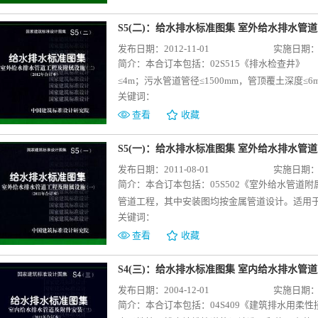
步安装图及球墨铸铁井盖及井座典型外形图。本图集
行修编，取消了井盖加工图，增加了多种敷设场
S5(二)：给水排水标准图集 室外给水排水管道工
敷设检查井盖场所，增加了装饰井盖安装图，更
发布日期：2012-11-01
实施日期：20
区和厂区中地面荷载不大于城-A级、∅500～∅
简介：
本合订本包括：02S515《排水检查井》
和出入口等的双层井盖的选用和施工。本图集中
≤4m；污水管道管径≤1500mm，管顶覆土深度≤
（用于给水管网）时和维护检修时。主要内容包
关键词：
区、工业企业、民用建筑室外雨污水管道工程。
温井口安装图、木质保温井盖大样图等。本图集是对
以及小方形井、跌水井、污水闸槽井、沉泥井、
查看
收藏
之配套使用。
图，施工时可直接选用。 04S516《混凝土排水管道基础及接口》 本
基础（土弧基础）、混凝土基础和顶进法施工（
S5(一)：给水排水标准图集 室外给水排水管道工
管管道工程。主要内容包括圆形混凝土雨、污水
发布日期：2011-08-01
实施日期：20
施工要求等也作了详细介绍，本图集在施工时可根
简介：
本合订本包括：05S502《室外给水管
管道施工》 本图集适用于市政、住宅小区、工业企
管道工程，其中安装图均按金属管道设计。适用于采
顶覆土深度≤8m，排入管道的水温不大于40℃，
关键词：
适用于抗震设防烈度为8度及8度以下地区。主要
U双壁波纹管、PVC-U加筋管、PVC-U平壁管、
排气阀井和排泥湿井及安装。结构型式主要分为
查看
收藏
合管、钢带增强聚乙烯螺纹波纹管、增强聚丙烯
条件、地基处理、施工验收也作了介绍，便于施工选
施工时可直接选用。05S518 《 雨水口》 
于管径为DN300～1800mm十三个规格、工作压
S4(三)：给水排水标准图集 室内给水排水管道及
室外排水工程。本图集雨水口适用于混凝土雨水
允许跨度、支承点力学计算值、支座做法和支墩设计
发布日期：2004-12-01
实施日期：20
圈、预制混凝土装配式雨水口铸铁井圈、雨水口
适用于DN300～DN1000、工作压力≤15M
简介：
本合订本包括：04S409《建筑排水用