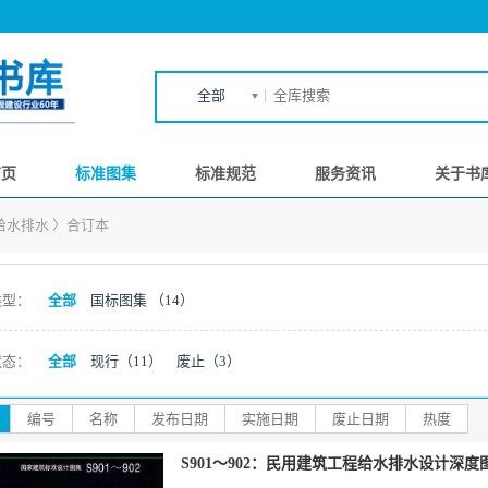
全部
首页
标准图集
标准规范
服务资讯
关于书
给水排水
〉
合订本
类型：
全部
国标图集
（14）
状态：
全部
现行
（11）
废止
（3）
编号
名称
发布日期
实施日期
废止日期
热度
S901～902：民用建筑工程给水排水设计深度