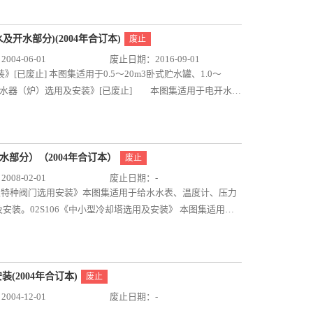
冲淋间、无性别卫生间、淋浴间的施工安装详图等内容。医疗
出口泵（卧、立式）、恒压单级泵（卧、立式）、稳压缓冲多
阀门选用安装》适用于给水水表、温度计、压力表、止回阀、排
卫生间的通用卫生设备安装详见09S304《卫生设备安
式电动主泵的性能参数及安装尺寸等内容。对合理选用消防泵
8-1《倒流防止器选用及安装》适用于新建、扩建和改建的民用
卫生设备安装》 本图集适用于新建、扩建和改建的民用和工业
4S206《自动喷水与水喷雾灭火设施安装》 本图集适用于
的倒流防止器的设计选用和施工安装。12S108-2《真空破坏器选
及开水部分)(2004年合订本)
废止
饮废水隔油器的选用与安装，医疗建筑中的专用卫生设备安装
与水喷雾灭火系统的设计与安装。不适用于火药、炸药、弹
生活饮用水给水工程中DN≤50、PN≤1.0MPa、工作温度
04-06-01
废止日期：2016-09-01
涤盆（池）、化验盆、污水池（盆）、盥洗槽、厨房洗涤槽、洗脸
筑中自动喷水灭火系统的设计及安装。内容包括湿式、干式、
调试验收和维护管理。12S109《叠压（无负压）供水设备选
[已废止] 本图集适用于0.5～20m3卧式贮水罐、1.0～
淋浴房（器）、小（大）便槽的安装详图以及餐饮废水隔油器
用等自动喷水灭火系统的组成示意图，控制要求、主要部件安
般工业建筑的生活给水系统中流量＜50m³/h、扬程＜
5《开水器（炉）选用及安装》[已废止] 本图集适用于电开水
理人员可参考使用。
灭火设施的设计与施工。98S205《消防增压稳压设备选用与
122-1《RV系列导流型容积式水加热器选用及安装》 本
高层建筑工程有增压稳压设施要求的消火栓给水系统及湿式
系统。内容为管型容积式水加热器和附件的选用及安装。
式、卧式稳压设备的技术特性表、设备组装图、设备底座加工
热器选用及安装》 本图集适用于一般工业与民用建筑的生活热水
路连接示意、电控原理图及控制说明等内容。对于消防增压稳
选用及安装。01S122-3《SV系列弹性管束型半容积式水加
水部分）（2004年合订本）
废止
到积极作用。99S203《消防水泵接合器安装》 本图集适
用建筑的生活热水供应系统。内容为弹性管束型半容积式水
08-02-01
废止日期：-
如用于湿陷性黄土地区、多年冻土区、抗震设防烈度为九度及九
I系列弹性管束型半即热式水加热器选用及安装》 本图集适用于
表及特种阀门选用安装》本图集适用于给水水表、温度计、压力
关规范和规程的规定另作处理。包括地上、地下、墙壁式水泵
为弹性管束型半即热式水加热器和附件的选用及安装。
装。02S106《中小型冷却塔选用及安装》 本图集适用于
质分砖砌和钢筋混凝土两类，荷载等级按顶面可过汽车和顶面
水加热器选用及安装》 本图集适用于一般工业与民用建筑的生活
0m3/h喷射式冷却塔设备的选用，系统设计及安装。
中给出了井室结构的施工详图、工程量汇总表和材料表。
和附件的选用及安装。01S122-6《SW、WW系列浮动盘
局部修改版）》 本图集为99S203 《消防水泵接合器安装》
用于一般工业与民用建筑的生活热水供应系统。内容为浮动
122-7《BFG系列浮动盘管型半容积式水加热器选用及安
(2004年合订本)
废止
供应系统。01S122-8《TGT系列浮动盘管型半即热式水
04-12-01
废止日期：-
建筑的生活热水供应系统。01S122-9《SS、MS系列U