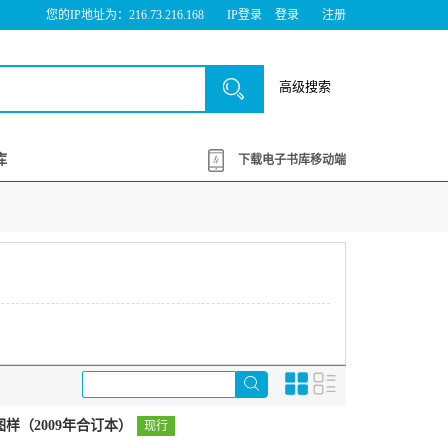
您的IP地址为：216.73.216.168
IP登录
登录
注册
高级搜索
库
下载电子书库移动端
图样（2009年合订本）
现行