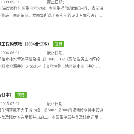
09-09-01
废止日期：-
图设计深度图样》图集内容介绍：本图集提供的图纸内容、表示深
专业施工图的编制。本图集所选工程实例的设计方案和设计参
体建筑给水排水施工图”和“总图给水排水施工图”两部分实例
的表示深度和绘制方法。为便于使用者理解，对有关的深度规
明对施工图编制提出了补充要求和应该注意的问题。
度图样》图集内容介绍：本图集提供的文件内容、表示深度和绘制
道工程构筑物（2004合订本）
现行
文件的编制。本图集所选工程实例的设计方案和设计参数等，
04-06-01
废止日期：-
体建筑给水排水初步设计”和“总图给水排水初步设计”两部分
区给水排水管道基础及接口》 04S531-2《湿陷性黄土地区给
步设计的表示深度和绘制方法。为便于使用者理解，对有关的
水排水检漏井》 04S531-4《湿陷性黄土地区给水阀门井》
充说明对初步设计编制提出了补充要求和应该注意的问
531-1～5《 湿陷性黄土地区室外给水排水管道工程构筑物
8度及8度以下的湿陷性黄土地区室外埋地给水排水管道工程，不
给水排水管道基础及接口，给水排水检漏管沟，给水排水检漏
砌检漏井、砖砌给水阀门井、砖砌排水检查井用于非自重湿陷
年合订本）
现行
水阀门井、钢筋混凝土排水检查井用于非自重及自重湿陷性黄
15-07-01
废止日期：-
水排水管道工程编制，实用性强，对设计和施工具有较好的指
辆荷载不大于城-A级、∅500～∅900的埋地给水排水管道
井盖及踏步的选用和井口施工。本图集单层井盖及踏步适用于
，单层井盖亦适用于塑料井筒。主要内容包括：敷设在绿地
球墨铸铁单层井盖的井座及井盖安装图、井座配筋图和铸铁踏