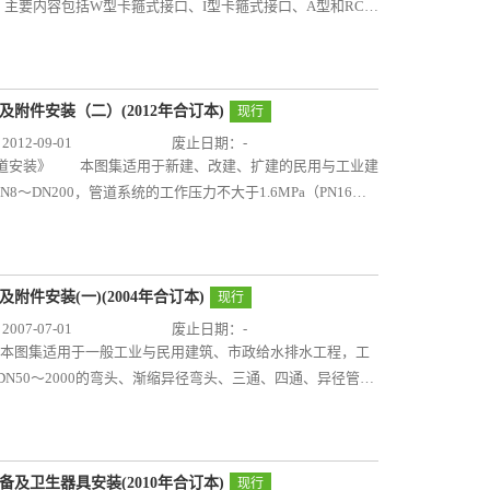
3)S515《排水检查井（2003年局部修改版）》 本图集
DN1000八个规格的室外给水排水自承式圆弧形架空钢管在不
主要内容包括W型卡箍式接口、I型卡箍式接口、A型和RC型
水口（2003年局部修改版）》 本图集与95S517配合使用
同壁厚等工况下的允许跨度选用表，以及支墩详图。本图集通
的柔性接口排水铸铁管道连接、立管和横管安装。图集对管件
式、一字式、门字式排水管道出水口做法。08SS523 《建
省了大量的结构计算工作量。10S505《柔性接口给水管道支
计选用和施工安装。10S406《建筑排水塑料管道安装》是对
技术（产品）而新编的国标图集。图集适用于建筑小区范围
墩》的修编图集。 本图集适用于市政及一般民用与工业建筑工
)管道安装》的修编图集。 本图集编制了硬聚氯乙烯实壁管、芯
深度不大于6m、不下井操作的塑料排水（雨、污水）检查井工
下水条件下（地下水位低于设计地面以下0.5m）的室外柔性
、高密度聚乙烯管、聚丙烯静音排水管材等五种排水管材。图
及附件安装（二）(2012年合订本)
现行
包括检查井、排出管汇合连接、跌水井、水封井、三种单箅雨
适用于管道内径为100～2000mm的铸铁管（包括球墨铸铁
m的民用及工业建筑中无压排水系统塑料管道安装，管径范围
12-09-01
废止日期：-
井筒、配件、井盖等部件的设计选用和开挖、安装、回填等施
（包括钢筋混凝土管、预应力混凝土管、预应力钢筒混凝土
管排水系统的内容。排入管道的水温：硬聚氯乙烯类管道不大于
水铜管道安装》 本图集适用于新建、改建、扩建的民用与工业建
组合图；井盖、雨水口、基础及回填的施工图；各种部件的外
、聚乙烯圆管（PE）、玻璃纤维增强塑料管（GRP、FRP）
聚丙烯静音管道不大于70℃，瞬时不应超过90℃。在排水水质
DN200，管道系统的工作压力不大于1.6MPa（PN16，
。上述内容可供设计人员选用，施工人员搭配和选购部件及指
1.1MPa，管顶覆土深度：当管内径D=100～500m时，管顶覆
和施工人员选用，图集首先编制了管材的性能及接口，再逐
材规格，取消了T2牌号管材，明确了不同连接方式的适用条件，
井》 本图集适用于市政及工业与民用建筑室外无内压的圆形排
时，管顶覆土为Hs≥1.0m；适用于给水管道采用橡胶圈作为止水件的
主要编制了管材及管件的规格、尺寸和壁厚；粘接连接、橡胶
完善了水表安装及立管与干管、支管连接等。用于指导建筑给
管道管径D=200～1500mm，检查井盖板以上设计覆土厚度在
擦角Φd=20°～35°的一般性土壤地区，对于设置在淤泥、
连接、机械连接等安装详图；系统安装示意图；伸缩节、阻火
《建筑给水薄壁不锈钢管道安装》国家建筑标准设计图集适用于新
0.2g、0.30g）。矩形井按有地下水及无地下水两种情况设计，
行设计，软土地区支墩的沉降问题应特殊考虑。支墩下持力层
详图及管件详图等。设计人员可直接选用，施工人员可照图施
活热水、直饮水等用薄壁不锈钢管道工程。管材与管件的公称
附件安装(一)(2004年合订本)
现行
～Φ1500mm圆形、直线和90°三（四）通矩形混凝土模块式
则应另行设计；适用于非抗震设防区和抗震设防烈度小于或等于9
装》 本图集为新编图集，适用于新建、改建及扩建的多层、高
6MPa(1.6N/mm2)。温度不大于100℃，不低于-10℃（若采
07-07-01
废止日期：-
mm圆形沉泥井选用与施工详图；矩形和半圆形竖槽式混凝土模块
水平管堵、垂直向上（下）弯管支墩等室外埋地管道常用支墩
施工安装。 主要内容包括：特殊单立管排水系统设计选用
钢管材的牌号、性能及成分，薄壁不锈钢管材的塑覆层类
》 本图集适用于一般工业与民用建筑、市政给水排水工程，工
模块产品及其作为井室墙体材料的砌筑技术发展，对
员可直接按图施工。10S507《建筑小区埋地塑料给水管道施
TN铸铁单立管排水系统、吉博力型HDPE苏维托单立管排水
，管道穿伸缩、沉降和抗震缝措施，管道穿墙体、池壁、楼
括DN50～2000的弯头、渐缩异径弯头、三通、四通、异径管、
编。本图集采用混凝土模块作为排水检查井墙体的砌筑材料替代
土深度小于或等于3.0m，管径系列范围为dn20～315，
加强旋流器单立管排水系统、WAB加强旋流器单立管排水系
器安装，水嘴、自闭式冲洗阀、角阀和球阀的安装详图和管件
、通气管、吸水喇叭口等管件的规格、尺寸及制作。可指导钢
起到积极作用。
a的建筑小区和工业厂区中生活区的埋地塑料给水管道工程；适用
加强旋流器单立管排水系统、漩流降噪型单立管排水系统、RBS
最新成果，对原有连接方式进行了补充完善，增加了若干种
管》 本图集适用于民用及一般工业建筑、市政给水排水工程构
0K/m2的一般土质条件下的室外埋地塑料给水管道施工。当
格尺寸、安装详图。 本图集与10S406《建筑排水塑料管
及立管与干管、支管连接等。 为了解决建筑给水薄壁不锈
防水套管、刚性防水翼环的做法。图集对防水套管的特点、选
，应根据相关规范进行地基处理，达到本图集规定的设计条件
管安装》配套使用。
管市场编制了该图集。用于建筑给水薄壁不锈钢管道的选用和
S401《管道和设备保温、防结露及电伴热》 本图集适用于
设备及卫生器具安装(2010年合订本)
现行