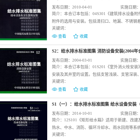
和施工要求。对于在湿陷性黄土、膨胀土、多年
施工。10SS410 《建筑特殊单立管排水系统
一般工业及民用建筑内（含地沟）给排水管道和
发布日期：2010-04-01
实施日期：20
程另做处理。 图集主要编制了硬聚氯乙烯（PVC
高层民用建筑中特殊单立管排水系统的设计选用
防冻工程。主要内容包括金属管道、塑料给水管
简介：
本合订本包括：04S301《建筑排水设
（PVC-C）、聚乙烯（PE）和钢丝网骨架塑料
用说明，GY型旋流式铸铁苏维托单立管排水系统、
及保护层的设置要求和材料选择，绝热层厚度计
附件的选用与安装。包括清扫口、地漏、不锈钢
柔性连接、鞍形连接、法兰连接、热熔连接和电
水系统、CHT加强旋流器单立管排水系统、SUN
电伴热的工程做法。图集增加了绝热层厚度计算
关键词：
发聚集器、除渣箱、隔油器、阻火圈、不同材质
设计人员可直接选用，施工人员可照图施工。
统、GY型加强旋流器单立管排水系统、XTN型
设计及施工的需要。03S402 《室内管道支
图集选择产品及做法，施工人员可按图集订货及
查看
收藏
普通型内螺旋降噪单立管排水系统等特殊接头的规
排水管道，使用条件相同的室外给排水管道及安
和安装尺寸，施工人员可参考本图集安装。08S
道安装》、04S409《建筑排水用柔性接口铸铁管
于-20℃、最高介质温度不高于150℃，保温厚度≤
于建筑物底层或地下室及室外污水池、集水坑的污
S2：给水排水标准图集 消防设备安装(2004年
装》 本图集主要编制了建筑给水硬聚氯乙烯（PV
DN400。主要内容包括室内管道常用固定、滑
为6～9。 本图集重点介绍了几种潜水排污泵
发布日期：2004-03-01
实施日期：20
丁二烯－苯乙烯（ABS）等三种管材的性能和规
用及安装。图集适用于常用的金属管、塑料管、
水排污泵包括JYWQ型自动搅匀排污泵、Flygt
简介：
本合订本包括：01S201《室外消火栓安
立管、支管及伸缩节的安装图；常用管件。 11S
坑）软管连接移动式安装、硬管连接固定式安装
安装及其井室的设置。包括支管浅装、支管深装、干
制了PP-R、PE、PE-X、PE-RT、PB等五
装。 本次入编的潜水排污泵抗缠绕能力较强、
关键词：
SS150/80）和室外地下式消火栓（SA65/65、
安装详图；管道横管、立管、支管及伸缩节的安装图
方式进行了调整补充，便于设计选用和施工安装。
筒安装图等内容。图集为施工安装图集，可用于指
查看
收藏
装》 本图集主要编制了包括铝塑复合管（dn16～7
用建筑屋面和天沟雨水斗的选用及安装。主要内容
装》[已废止] 本图集适用于工业与民用建筑
料复合管（dn20～110）等三种复合塑料管道
和虹吸式雨水斗的外形图、安装图等。本次修编扩
双栓（甲、乙、丙、丁型）、带应急照明双栓（
S1（一）：给水排水标准图集 给水设备安装（
接、法兰连接、螺纹连接等安装详图；管道横管、
水斗》CJ/T 245-2007进行测试的几种典
软管等各种类型的室内消火栓箱安装等内容。修
发布日期：2014-10-01
实施日期：20
4《建筑给水塑料管道安装通用详图》 本图集
的正确选用和施工安装。09S303 《医疗卫
增加了薄型消火栓箱。前后开门的消火栓箱给公建
简介：
12S101《矩形给水箱》适用于新建、
道的管卡、支承、吊架、保温、阀门、管道穿墙
医院、养老院、疗养院、康复中心、疾病预防控
装》 本图集适用于工业与民用建筑消防给水系
热水、中水、消防、循环冷却水、雨水回用等系统
的选用与安装。
内的各种普通洗池、专业洗池、专业冲洗设备、
定消防炮灭火系统等）中固定式电动主泵（不包
关键词：
用于建筑小区、厂区、民用建筑及工业建筑生活