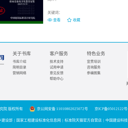
形管型容积式水加热器选用及安装》 本图集适用
10《DFHRV系列导流浮动盘管型半容积式水
关键词：
活热水供应系统。95S124《自控恒温装置》[
查看
收藏
恒温水的场所。
关于书库
客户服务
特色业务
书库介绍
技术支持
宣贯培训
简明目录
试用申请
咨询服务
营销网络
意见反馈
参编图集
帮助中心
究院 版权所有
京公网安备 11010802025072号
京ICP备05012122号
乡建设部
|
国家工程建设标准化信息网
|
标准院天猫官方自营店
|
中国建设科技