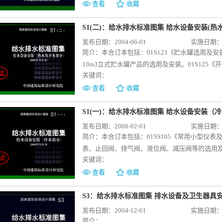
图集中新增了婴儿游泳池、紧急冲淋眼器、化学
式，恒压切线泵（卧、立式）、多级单出口、双
可参考使用。01SS105《常用小型仪表及特种
查看
收藏
建筑中医务人员、门急诊病人和办公人员使用的公共
级泵（立式）、单级双吸泵（卧、立式）等固定
气阀、液位阀、减压阀等的选用及安装。12S10
装》。可用于指导设计和施工。09S304 《
给以指导，对提高消防供水安全性有重要意义。0
与工业建筑给水工程中DN≤400、PN≤1.6MPa
S1(二)：给水排水标准图集 给水设备安装(热水
建筑内的通用卫生设备安装及民用建筑工程中餐
新建、扩建、改建的民用与工业建筑中自动喷水
用与安装》适用于新建、扩建和改建的民用与工业建筑
发布日期：2004-06-01
实施日期：20
另见09S303《医疗卫生设备安装》。包括洗
药、火工品工厂、核电站及飞机库等特殊功能建
不高于65℃的真空破坏器的设计选用、施工安装、
简介：
本合订本包括：01S123《贮水罐选用及安装》
盆、坐便器、蹲便器、净身盆、小便器、浴盆、
预作用、雨淋、水幕、水喷雾、自动喷水-泡沫联
用与安装》适用于新建、改建、扩建的民用建筑及一
10m3立式贮水罐产品的选用及安装。01S12
的选用与安装详图。可用于指导设计和施工，监
装、卡箍式管道安装图。可用于自动喷水与水喷雾
1.0MPa的叠压供水工程。
关键词：
器、蒸汽开水炉和燃气开水炉的选用及安装。01S
安装（隔膜式气压罐）》 本图集适用于多层和
图集适用于一般工业与民用建筑的生活热水供应
查看
收藏
自动喷水灭火系统等各类消防给水系统。包括立
01S122-2《HRV系列导流型半容积式水加
图、隔振垫安装大样图、设备位置图、设备与管
供应系统。内容包为导流型容积式水加热器和附件的
S1(一)：给水排水标准图集 给水设备安装（冷
压设备选用与施工，保证消防系统的正常运行将起
热器选用及安装》 本图集适用于一般工业与民
发布日期：2008-02-01
实施日期：20
用于室内消防系统工作压力≤1.6MPa的场所。
加热器和附件的选用及安装。01S122-4《S
简介：
本合订本包括：01SS105《常用小型仪
度以上地震区或其他特殊地区时，应根据国家有
一般工业与民用建筑的生活热水供应系统。内容
表、止回阀、排气阀、液位阀、减压阀等的选用及安
接合器安装，单组安装、双组并列安装，井室材
01S122-5《TBF系列浮动盘管型半容积式
关键词：
100～1000m3/h机械通风冷却塔、100～70
不过汽车考虑。为便于设计和施工人员使用，图
热水供应系统。内容为浮动盘管型半容积式水加热器
查看
收藏
99(03)S203《消防水泵接合器安装（2003年
管型半即热式水加热器选用及安装》 本图集适
2003年局部修改版，与99S203配合使用。
盘管型半即热式水加热器和附件的选用及安装。01S
S3：给水排水标准图集 排水设备及卫生器具安装
装》 本图集适用于一般工业与民用建筑的生活热水
发布日期：2004-12-01
实施日期：20
加热器选用及安装》 本图集适用于一般工业与民用
简介：