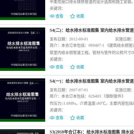
绍，便于设计选用，并可直接按图施工。 02(0
度为8度及8度以下地区。主要内容包括DN300～
中柔性接口排水铸铁管道的设计选用和施工安装。
与02S515配合使用95(03)S517《排水管道出
同的工作压力、不同的基本风压、是否保温、不
关键词：
法兰承插式接口、B型法兰全承插式接口等型式
95S517《排水管道出水口》 本图集适用于八字
过表格的形式，提供了设计所需的数据，为设计节
组合尺寸、管件规格及尺寸作了详细介绍，便于设
查看
收藏
筑小区塑料排水检查井》 本图集是为了推广新
墩》是对原03SS505《柔性接口给水管道支
96S406《建筑排水用硬聚氯乙烯(PVC－U
内埋地塑料排水管道外径不大于800mm、埋设
程中无地下水（即地下水位低于支墩底面）及有地
层发泡硬聚氯乙烯管、中空壁消音硬聚氯乙烯管
S4(二)：给水排水标准图集 室内给水排水管道
程的设计、施工和维护保养。主要内容：图集中
接口埋地给水管道常用支墩，特殊支墩需另行设计；
集适用于新建、改建、扩建建筑高度不大于100
发布日期：2012-09-01
实施日期：20
水口和明沟雨水口等的内容。详细介绍了井座、
管、未经退火处理的球态铸铁管等）、混凝土管
为公称外径dn32～200，本图集不含特殊单立
简介：
本合订本包括：09S407-1 《建筑给
工要求。图中分别编制了常用各种检查井的部件
管）、化学管材管[包括硬聚氯乙烯圆管（UPVC）
40℃，瞬时不应超过60℃；高密度聚乙烯管道及
筑室内给水铜管道工程。管材与管件的公称尺寸DN8～
形图及规格尺寸表；检查井力学计算例题及图表
等]；图集适用的管道设计内水压力为Fwd,k=0.8～
侵蚀塑料管材的条件下不得采用。 为便于设计
关键词：
1.6N/mm2）。本次修编调整了无缝紫铜管管
导施工。12S522 《混凝土模块式排水检查
土为Hs≥0.7m；当管内径D=600～2000mm
步对各种管材的施工及安装进行阐述。图纸部分
增加了环压式管道连接方式和分水器安装，补充
查看
收藏
水管道。雨水管道管径D＝200～2000mm，污水
承插式接口和套管式柔性接口；适用于土壤等效内摩
密封圈连接、螺帽压紧式连接、热熔对接、电熔
水铜管道的正确选用和施工安装。10S407-2
0.4～4.0m之间。结构抗震设防烈度不大于8度（
湿陷性黄土、多年冻土、膨胀土地区的支墩需另
圈等大样图；管道穿楼板、屋面、承重墙等节点
建、改建和扩建的民用与工业建筑生活给水、生
S4(一)：给水排水标准图集 室内给水排水管道及
其余均按有地下水设计。 主要内容包括：Φ700
的地基承载力特征值fak不应小于80kPa，否
工。10SS410 《建筑特殊单立管排水系统安
尺寸 DN10～DN300，管道系统的工作压力不大于1.
发布日期：2007-07-01
实施日期：20
排水检查井选用与施工详图；Φ900～Φ1500
度的地区。图集内容包括水平弯管、水平三通、
层民用建筑中特殊单立管排水系统的设计选用及
用橡胶密封圈时）。 主要内容包括：薄壁不锈
简介：
本合订本包括：02S403 《钢制管件
式跌水井选用与施工详图。 本图集根据混凝土
的选用及施工详图，设计人员可直接选用，施工人
说明，GY型旋流式铸铁苏维托单立管排水系统、X
型、规格尺寸及性能指标，常见的管道连接方式
作压力≤1.6MPa，介质温度≤80℃。主要内容包
05SS522《混凝土模块式排水检查井》进行修
工》 本图集为新编图集，该图集适用于管顶最大覆
系统、CHT加强旋流器单立管排水系统、SUNS
板、屋面安装、管道自然补偿安装，水表和分水
关键词：
喇叭口、钢制法兰、管道伸缩接头、柔性管接头
粘土实心砖，对节约土地资源、保护生态环境将
长期水温不高于30℃，工作压力不大于0.7MP
统、GY型加强旋流器单立管排水系统、XTN型
等。 本次修编根据薄壁不锈钢管道行业发展的
制管件的现场加工制作。02S404 《防水套
查看
收藏
于道路车辆荷载为城-B级、其他地面堆积荷载为1
普通型内螺旋降噪单立管排水系统等特殊接头的规
目前常用的其他连接方式。补充完善了水表安装
（建）筑物。主要内容包括柔性防水套管、刚性
地基土为淤泥、淤泥质土、冲填土等软土地基时
道安装》、04S409《建筑排水用柔性接口铸铁
钢管道连接种类繁多，规范建筑给水薄壁不锈钢
用方法、加工、防腐、安装等作了详细介绍。03
S3(2010年合订本)：给水排水标准图集 排水