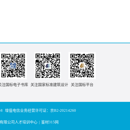
于一般工业与民用建筑的生活热水供应系统。01S122-
加热器选用及安装》 本图集适用于一般工业与民用建筑的生
已废止] 本图集适用于公共浴室单管脚踏淋浴系统及其它需要
关注国标电子书库
关注国家标准建筑设计
关注国标平台
-8
增值电信业务经营许可证：京B2-20214260
有限公司人才培训中心
|
鉴材315网