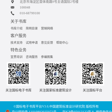
北京市海淀区首体南路9号主语国际2号楼
100048
010-68799100
关于书库
书库介绍
简明目录
营销网络
客户服务
技术支持
试用申请
意见反馈
帮助中心
特色业务
宣贯培训
咨询服务
参编图集
关注国标电子书库
关注国家标准建筑设计
关注国标平台
©国标电子书库平台V3.0,中国建筑标准设计研究院 版权所有
京公网安备 11010802025072号
京ICP备05012122号-8
增值电信业