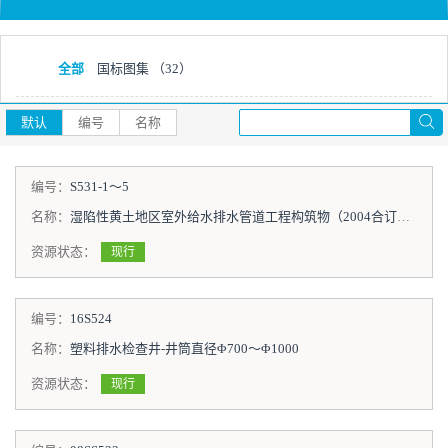
全部
国标图集
（32）
默认
编号
名称
编号：
S531-1～5
名称：
湿陷性黄土地区室外给水排水管道工程构筑物（2004合订本）
资源状态：
现行
编号：
16S524
名称：
塑料排水检查井-井筒直径Φ700～Φ1000
资源状态：
现行