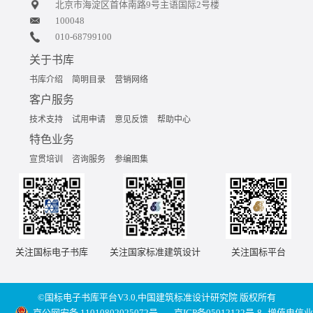
北京市海淀区首体南路9号主语国际2号楼
100048
010-68799100
关于书库
书库介绍
简明目录
营销网络
客户服务
技术支持
试用申请
意见反馈
帮助中心
特色业务
宣贯培训
咨询服务
参编图集
关注国标电子书库
关注国家标准建筑设计
关注国标平台
©国标电子书库平台V3.0,中国建筑标准设计研究院 版权所有
京公网安备 11010802025072号
京ICP备05012122号-8
增值电信业