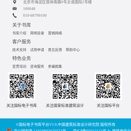
北京市海淀区首体南路9号主语国际2号楼
100048
010-68799100
关于书库
书库介绍
简明目录
营销网络
客户服务
技术支持
试用申请
意见反馈
帮助中心
特色业务
宣贯培训
咨询服务
参编图集
关注国标电子书库
关注国家标准建筑设计
关注国标平台
©国标电子书库平台V3.0,中国建筑标准设计研究院 版权所有
京公网安备 11010802025072号
京ICP备05012122号-8
增值电信业