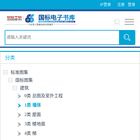
IP登录
注册
登录
分类
标准图集
国标图集
建筑
0类 总图及室外工程
1类 墙体
2类 屋面
3类 楼地面
4类 梯