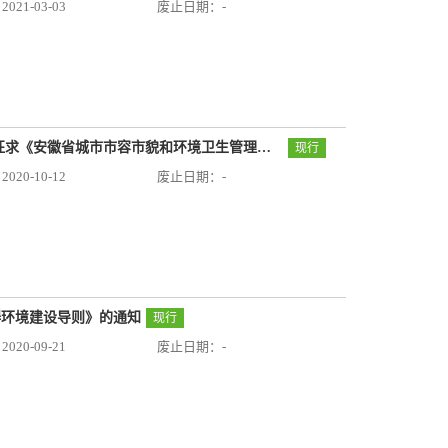
21-03-03
废止日期：-
安徽省住房和城乡建设厅公告第128号：关于征求《安徽省城市市容市貌和环境卫生管理导则（征求意见稿）》意见的公告
现行
20-10-12
废止日期：-
障碍环境建设导则》的通知
现行
20-09-21
废止日期：-