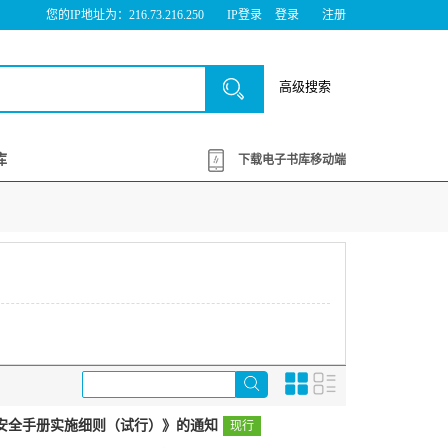
您的IP地址为：216.73.216.250
IP登录
登录
注册
高级搜索
库
下载电子书库移动端
质量安全手册实施细则（试行）》的通知
现行