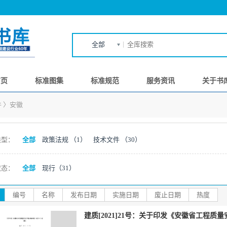
全部
首页
标准图集
标准规范
服务资讯
关于书
件
〉
安徽
类型：
全部
政策法规
（1）
技术文件
（30）
状态：
全部
现行
（31）
编号
名称
发布日期
实施日期
废止日期
热度
建质[2021]21号：关于印发《安徽省工程