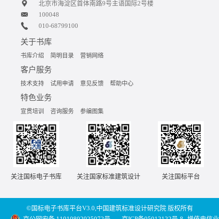
北京市海淀区首体南路9号主语国际2号楼
100048
010-68799100
关于书库
书库介绍
简明目录
营销网络
客户服务
技术支持
试用申请
意见反馈
帮助中心
特色业务
宣贯培训
咨询服务
参编图集
关注国标电子书库
关注国家标准建筑设计
关注国标平台
©国标电子书库平台V3.0,中国建筑标准设计研究院 版权所有
京公网安备 11010802025072号
京ICP备05012122号-8
增值电信业