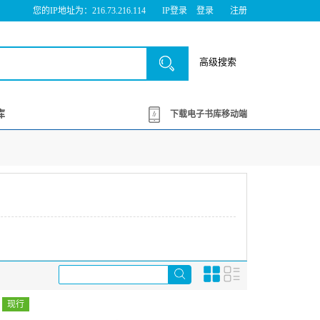
您的IP地址为：216.73.216.114
IP登录
登录
注册
高级搜索
库
下载电子书库移动端
现行