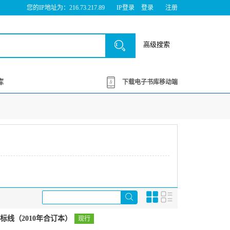
您的IP地址为：216.73.217.89
IP登录
登录
注册
高级搜索
库
下载电子书库移动端
线（2010年合订本）
现行