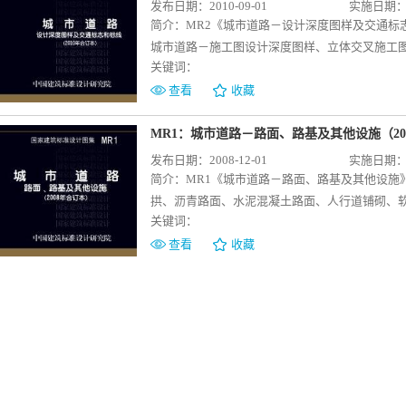
发布日期：2010-09-01
实施日期：20
简介：
MR2《城市道路－设计深度图样及交通标
城市道路－施工图设计深度图样、立体交叉施工
关键词：
交通标志和标线等四部分内容。适用于我国城镇
研、初设、施工图设计以及城市道路的交通标志
查看
收藏
合订本包括： 05MR101《城市道路－施工图
施工图设计深度图样》 05MR103《城市
MR1：城市道路－路面、路基及其他设施（20
05MR601《城市道路－交通标志和标线》
发布日期：2008-12-01
实施日期：20
简介：
MR1《城市道路－路面、路基及其他设施
拱、沥青路面、水泥混凝土路面、人行道铺砌、
关键词：
障碍设计、安全防护设施等十一部分内容，适用
及支路的路面、路基和其他设施的施工图设计。
查看
收藏
括： 05MR104《城市道路—路拱》 05MR
泥混凝土路面》 05MR301《城市道路－软
05MR404《城市道路－路缘石》 05MR50
护设施》 07MR402《城市道路－装配式挡土