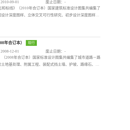
10-09-01
废止日期：-
志和标线》（2010年合订本）国家建筑标准设计图集共编集了
图设计深度图样、立体交叉可行性研究、初步设计深度图样、
各类新建、扩建、改建的城市道路施工图设计和城市立交可
和标线设计。居住区道路的施工图设计可参照本图集使用。本
设计深度图样》[已废止] 05MR102《城市道路－立体交叉
道路－立体交叉可行性研究、初步设计深度图样》
08年合订本）
现行
08-12-01
废止日期：-
》（2008年合订本）国家标准设计图集共编集了城市道路－路
软土地基处理、附属工程、装配式挡土墙、护坡、路缘石、无
于我国城镇各类新建、扩建和改建的快速路、主干路、次干路
居住区道路的施工图设计可参照本图集使用。本合订本包
201《城市道路－沥青路面》 05MR202《城市道路－水
土地基处理》 05MR401《城市道路－附属工程》
1《城市道路－无障碍设计》 05MR602《城市道路－安全防
墙》 07MR403《城市道路－护坡》