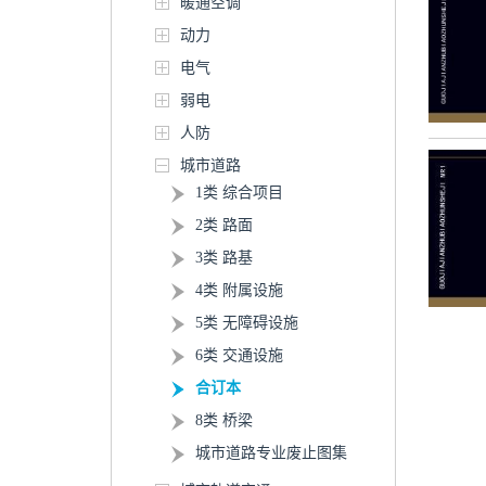
暖通空调
动力
电气
弱电
人防
城市道路
1类 综合项目
2类 路面
3类 路基
4类 附属设施
5类 无障碍设施
6类 交通设施
合订本
8类 桥梁
城市道路专业废止图集