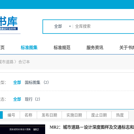
全部
首页
标准图集
标准规范
服务资讯
关于书
城市道路
〉
合订本
类型：
全部
国标图集
（2）
状态：
全部
现行
（2）
编号
名称
发布日期
实施日期
废止日期
热度
MR2：城市道路－设计深度图样及交通标志和标