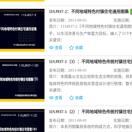
装配式混凝土剪力墙结构居住建筑施工图绘制的深度
构造应用的基础上，克服了缺乏统一的有关抗爆
构表示方法及示例（剪力墙结构）》共同选取同
造及安装详图，以及抗爆墙、泄爆墙、泄爆屋盖
11SJ937-2：不同地域特色村镇住宅通用图集
示例选取北方某地区商品房住宅项目，重点表达
补了有安全防护要求的工业与民用建筑设计的空
发布日期：2011-09-01
实施日期：20
内容、图纸设计深度及专业协同等方面的特点及
造合理、应用广泛，能够满足设计和施工的需要
简介：
11SJ937-2《不同地域特色村镇住宅通
现采用装配式混凝土剪力墙结构建造的住宅建筑
手，以生活改善与生产致富为目标，编入了33个
的现实需求。总说明部分内容精炼、条理清晰，
关键词：
括了我国的主要气候区域；包括钢筋混凝土框架
用表格、框图等形式表示，并突出装配式建造技
善、农业生产专业户、经营户等不同生产生活类
查看
收藏
设计；公租房与商品房；南方地区与北方地区的
筑设计人员参考使用，也可供村镇居民自建房屋
图集具有较广泛的适用性和多样性。每个示例都
11SJ937-1（3）：不同地域特色传统村镇住
理论与实践相结合，方便设计人员系统、全面地
发布日期：2011-09-01
实施日期：20
的深度与形式。提供建筑专业设计的技术参考与
简介：
本图集从文化比较和生态文明的视角，将
独具特色的传统民居相关营造设计进行梳理、整
关键词：
图纸将各类型传统民居的形成背景、基本特征和
计；细部营造特色；典型案例等呈现给读者。本
查看
收藏
津、内蒙古、辽宁、吉林、黑龙江、甘肃、宁夏
专业的大专院校师生及民众自建房屋参考使用。
11SJ937-1（2）：不同地域特色传统村镇住
发布日期：2011-09-01
实施日期：20
简介：
本系列图集按系统的构成方式，科学地展