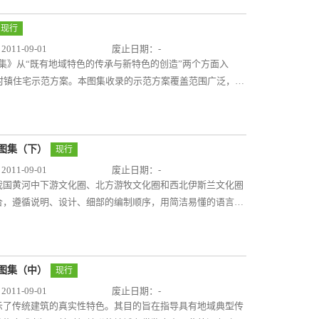
要求。示例四与结构专业图集15G107-1《装配式混凝土结
、泄爆规范及标准的困难，提供了抗爆、泄爆门窗的选用、构
一工程项目进行编制，方便专业之间相互配套使用及参考。该
、抗爆吊顶、抗爆楼地面、抗爆屋的做法选用和构造详图，填
现行
装配式混凝土剪力墙结构住宅项目建筑专业施工图在设计说明
白。图集专业性强，力求采用新材料、新工艺，产品多样、构
11-09-01
废止日期：-
要求。 本图集总说明及设计示例所编内容较全面，充分体
。
用图集》从“既有地域特色的传承与新特色的创造”两个方面入
设计思路及图纸深度要求。符合当前国家建筑产业现代化发展
村镇住宅示范方案。本图集收录的示范方案覆盖范围广泛，包
针对装配式混凝土剪力墙结构住宅建筑设计流程的特殊性，采
结构、砖混结构、木结构和生土结构等结构形式以及自住改
术的特点，易于设计人员掌握。四个示例以方案设计与施工图
型。 本图集适用于我国相关地域村镇住宅的建设，可供建
不同设计阶段、不同建筑类型、不同地域条件等进行编制，使
参考使用。
有明确的技术特点和要表达的编制目的。图集的编制内容采用
宅图集（下）
现行
掌握装配式混凝土剪力墙结构住宅建筑设计的过程和图面表达
11-09-01
废止日期：-
设计思路引导。
我国黄河中下游文化圈、北方游牧文化圈和西北伊斯兰文化圈
合，遵循说明、设计、细部的编制顺序，用简洁易懂的语言和
主要影响区域的说明；院落组合设计；平面、立面、剖面设
图集适用于我国的陕西、山西、河南、河北、山东、北京、天
、青海、新疆等省份。本图集可供建筑设计与施工人员、相关
宅图集（中）
现行
11-09-01
废止日期：-
示了传统建筑的真实性特色。其目的旨在指导具有地域典型传