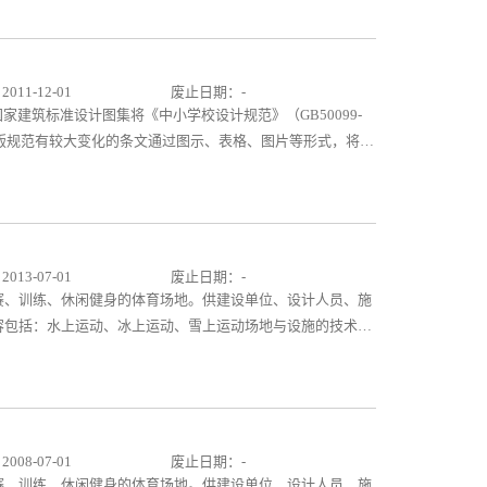
中小学校（含非完全小学）的新建、改建和扩建项目的规划
和建筑设计、施工、监理、验收等相关人员使用，也可以作为
参考使用。
11-12-01
废止日期：-
》国家建筑标准设计图集将《中小学校设计规范》（GB50099-
旧版规范有较大变化的条文通过图示、表格、图片等形式，将规
规范的原意。图集以条文为依据，按《中小学校设计规范》条
设单位、规划和建筑设计、施工、监理、验收等相关人员使
这部分内容教学参考使用。
13-07-01
废止日期：-
赛、训练、休闲健身的体育场地。供建设单位、设计人员、施
包括：水上运动、冰上运动、雪上运动场地与设施的技术要
包括：竞技游泳、花样游泳、跳水、水球、帆船帆板、赛
短道速度滑冰、花样滑冰、冰球、冰壶等。 雪上项目包
、自由式滑雪、单板滑雪、室内滑雪等。 场地构造做法包
构造做法等。 图集采用图形、文字、表格、图片等形式，
进行综合阐述，内容全面、条理清楚、数据详实，便于使用者
08-07-01
废止日期：-
育运动的开展起到积极的指导和推动作用。
赛、训练、休闲健身的体育场地。供建设单位、设计人员、施