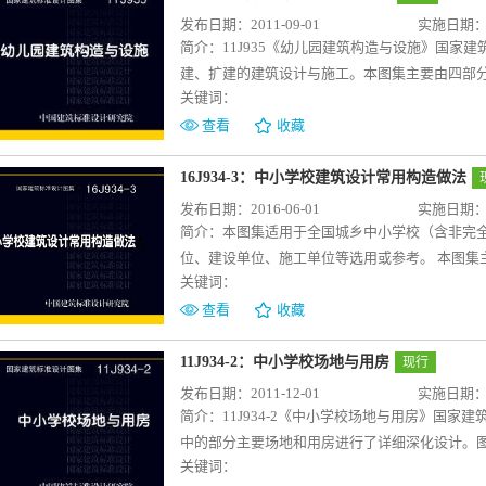
型变形缝、承重型变形缝装置等。 变形缝装置
发布日期：2011-09-01
实施日期：20
求。图中规格表可供设计人员根据实际工程需要
简介：
11J935《幼儿园建筑构造与设施》国家
总说明中对建筑变形缝、建筑变形缝装置的选用
建、扩建的建筑设计与施工。本图集主要由四部
茂的详细论述。本图集采用分系列编排的形式，
关键词：
内构造包括卫生间布置图及构造详图、以及活动
地、室外戏水池及沙坑的构造详图。相关设施包
查看
收藏
要是适用于幼儿园室内、外各种材料的工程做法
等特点，用于指导幼儿园建筑建设。图集可供全
16J934-3：中小学校建筑设计常用构造做法
使用。
发布日期：2016-06-01
实施日期：20
简介：
本图集适用于全国城乡中小学校（含非完
位、建设单位、施工单位等选用或参考。 本图集
关键词：
于操作的、成熟的常用构造做法。 主要内容有5
2、主体部位（楼地面、墙裙、墙体、屋面、门窗
查看
收藏
施设备（黑板、讲台、布告栏、展示橱窗和实验桌
编内容较全面，充分体现中小学校建设的特点。
11J934-2：中小学校场地与用房
现行
性，使市区和郊区、城镇和农村学校建设都能方
发布日期：2011-12-01
实施日期：20
原则。在使用本图集选用构造做法时，需根据中
简介：
11J934-2《中小学校场地与用房》国家建
并满足中小学校光质量、声质量及其他功能性需
中的部分主要场地和用房进行了详细深化设计。
地中小学校建设过程的设计及施工质量。
关键词：
房、生活服务用房和疏散关键部位。本图集便于