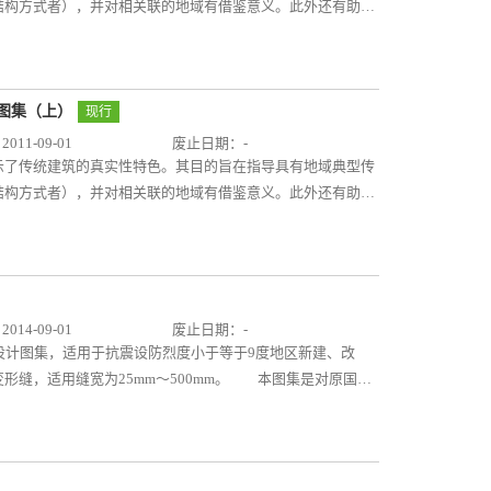
结构方式者），并对相关联的地域有借鉴意义。此外还有助于
筑遗产的保护理念和技术水平。 11SJ937-1（2）《不
要为我国泛西南地域的特色传统村镇住宅的相关营造设计，包
要影响区域的说明，平面、立面、剖面的设计，院落组合设
我国的云南、四川和重庆南部，西藏东南部，贵州、湖南西
宅图集（上）
现行
施工人员、相关专业的大专院校师生及民众自建房屋参考使
11-09-01
废止日期：-
示了传统建筑的真实性特色。其目的旨在指导具有地域典型传
结构方式者），并对相关联的地域有借鉴意义。此外还有助于
筑遗产的保护理念和技术水平。 11SJ937-1（1）《不
要为我国南方地区以汉族民居为主的特色传统村镇住宅的相关
基本特征和主要影响区域的说明，平面、立面、剖面的设计，
图集适用于我国长江流域、岭南岭西地域，也包括闽台沿海地
的大专院校师生及民众自建房屋参考使用。
14-09-01
废止日期：-
准设计图集，适用于抗震设防烈度小于等于9度地区新建、改
形缝，适用缝宽为25mm～500mm。 本图集是对原国标
1-3的提升编制，本图集共编入建筑变形缝常用的A、B、C、D四个系列
按使用部位分为：楼面变形缝、内墙和顶棚变形缝、吊顶变形
装置；按使用形式分为：平面型变形缝、转角型变形缝装置；
、嵌平型变形缝装置；为满足特殊使用功能的要求编入了防震