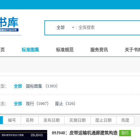
全部
首页
标准图集
标准规范
服务资讯
关于书
类型：
全部
国标图集
（1393）
状态：
全部
现行
（1067）
废止
（326）
编号
名称
发布日期
实施日期
废止日期
热度
09J940：皮带运输机通廊建筑构造
现行