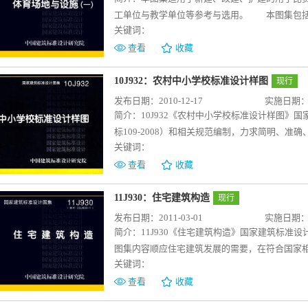
工单位与教学单位等参考与选用。 本图集包括
关键词：
设施为主。球类主要包括：足球、篮球、排球、
球、保龄球、高尔夫球练习场、地掷球、台球、门
查看
收藏
田径主要包括室外田径场、室内田径馆场地与设
径场地地面构造一般做法，排水沟一般构造做法
10J932：农村中小学校标准设计样图
现行
围网详图。 本图集中各类场地与设施按不同使
发布日期：2010-12-17
实施日期：20
身场地三个类别，按照不同类别提出相应的场地
简介：
10J932《农村中小学校标准设计样图
片等形式综合阐述，内容全面、条理清楚、数据
标109-2008）和相关规范编制，力求简明、
和体育运动的开展起到积极地指导和推动作用。
关键词：
建设标准。 图集内容分为三部分。包括:《农
教学、办公等用房的常用尺寸和布置；8个不同
查看
收藏
和建筑设计、施工、监理、验收等相关人员配合
专业的教师和学生对这部分内容教学的参考。
11J930：住宅建筑构造
现行
发布日期：2011-03-01
实施日期：20
简介：
11J930《住宅建筑构造》国家建筑标准设
图集内容顺应住宅建筑发展的需要，在符合国家
关键词：
新工艺的发展，为住宅建筑设计、施工、监理提供
计、施工、监理人员的使用特点进行编制，内容
查看
收藏
隔墙、外墙面及室外装修配件、楼地面、内墙面