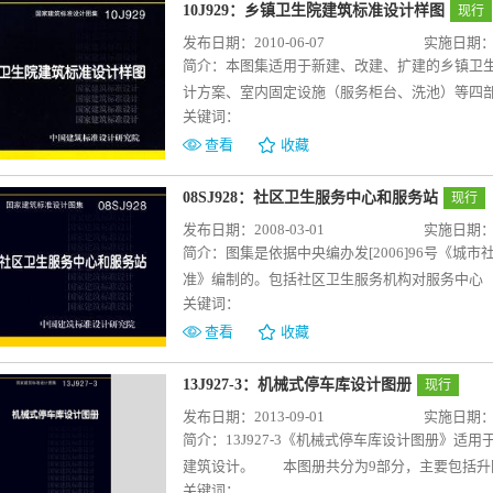
生间等。11J930《住宅建筑构造》国标图集采
10J929：乡镇卫生院建筑标准设计样图
现行
项均含有分项说明、构造做法、节点详图，内容
发布日期：2010-06-07
实施日期：20
简介：
本图集适用于新建、改建、扩建的乡镇卫
计方案、室内固定设施（服务柜台、洗池）等四
关键词：
准化、规范化设计，重点选择诊室、病房等功能
设计，作为卫生院在建筑设计和建设中可直接选
查看
收藏
08SJ928：社区卫生服务中心和服务站
现行
发布日期：2008-03-01
实施日期：20
简介：
图集是依据中央编办发[2006]96号《
准》编制的。包括社区卫生服务机构对服务中心
关键词：
能图解、设计要点，并按不同面积标准，社区卫
给出了3个不同的平面布局方案，供参考选用。
查看
收藏
13J927-3：机械式停车库设计图册
现行
发布日期：2013-09-01
实施日期：20
简介：
13J927-3《机械式停车库设计图册》
建筑设计。 本图册共分为9部分，主要包括升
关键词：
动类、垂直循环类、水平循环类、多层循环类8