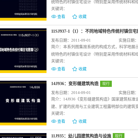
统特色的村镇住宅设计（特别是采用传统材料和
关键词：
传承传统营造技艺，保护乡土建筑遗产，提升地方建
同地域特色传统村镇住宅图集（中）》的内容主
查看
收藏
括：各类型传统民居的形成背景、基本特征和主
计，细部营造特色，典型案例等。本图集适用于
11SJ937-1（1）：不同地域特色传统村镇住
部，广西西北部等地区。本图集可供建筑设计与
发布日期：2011-09-01
实施日期：20
用。
简介：
本系列图集按系统的构成方式，科学地展
统特色的村镇住宅设计（特别是采用传统材料和
关键词：
传承传统营造技艺，保护乡土建筑遗产，提升地方建
同地域特色传统村镇住宅图集（上）》的内容主
查看
收藏
营造设计，包括：各类型传统民居的形成背景、
院落组合设计，细部营造特色，典型案例等。本
14J936：变形缝建筑构造
现行
区。本图集可供建筑设计与施工人员、相关专业
发布日期：2014-09-01
实施日期：20
简介：
14J936《变形缝建筑构造》国家建筑标
建、扩建的民用与工业建筑工程露明部位的建筑变
关键词：
参考图集04CJ01-1、04CJ01-2、04CJ0
变形缝装置的构造详图及选用规格表，每个系列
查看
收藏
缝、外墙变形缝和屋面（包括停车屋面）变形缝
按构造特征分为：盖板型变形缝、卡锁型变形缝
11J935：幼儿园建筑构造与设施
现行