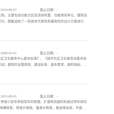
用了新的编排方式：将图集中的相关内容整合后分项编排，主要
相对独立完整。方便使用者快速查找、选用。
10-06-07
废止日期：-
生院。主要包括功能分区及流线布置、功能用房单元、建筑设
部分。图集选择了一些具有代表性和通用性的设计方案进行标
性房间，挂号取药窗台、污洗池等室内外配套设施进行标准化
用的标准图。
08-03-01
废止日期：-
城市社区卫生服务中心基本标准》、《城市社区卫生服务站基本标
（站）建筑的设置原则、建设标准、基本要求、面积指标、功
生服务中心给出了9个不同的平面布局方案，社区卫生服务站
图集还提供了部分常见构造详图，内容丰富、实用。
13-09-01
废止日期：-
适用于停放小型车和轻型车的新建、扩建和改建的机械式停车库的
降横移类、简易升降类、垂直升降类、巷道堆垛类、平面移
种机械式停车库和汽车专用升降机及汽车回转盘等配套设施的