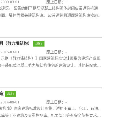
09-03-01
废止日期：-
建筑。 图集编制了钢筋混凝土结构砌体封闭皮带运输机通
面、墙体等相关建筑构造。 皮带运输机通廊建筑构造按施工
示例（剪力墙结构）
现行
15-03-01
废止日期：-
筑设计示例（剪力墙结构）》国家建筑标准设计图集为建筑产业现
用于装配式混凝土剪力墙结构住宅的建筑设计。其他装配式混
以三套采用装配式混凝土剪力墙结构建造的工程设计实例和
家标准加以调整，重点突出本图集的“示范”作用。分别编制
配式剪力墙结构住宅建筑设计的特点、方法及要求。其中：示
模块化、系列化的平面设计原理，以及多样化的立面设计手
造
现行
构住宅的设计思路及设计表达形式。示例二为装配式内装方案
14-09-01
废止日期：-
体结构分离的方式，可保证主体结构的完整性，更加适合装配
体建筑构造》国家建筑标准设计图集，适用于军工、化工、石油、
了装配式内装技术的应用， 对装配式混凝土剪力墙结构住宅
仓库等工业建筑及贵重物品库、机要部门等有安全防护要求的
三为施工图阶段设计示例，选取了南方某地区的公共租赁住房
、抗爆泄爆墙、泄爆屋盖、抗爆吊顶、抗爆楼地面和抗爆屋
用类型的适用性和多样性有更全面、深入的认识，了解和掌握
结了抗爆、泄爆门窗及屋盖、墙体、吊顶、地面等特殊建筑