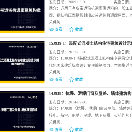
发布日期：2009-03-01
实施日期：20
简介：
适用于有皮带运输机通廊供运料的一般工业
廊、钢结构压型钢板封闭皮带运输机通廊屋面、地
关键词：
图深度编制，施工图设计可直接选用。
查看
收藏
15J939-1：装配式混凝土结构住宅建筑设计
发布日期：2015-03-01
实施日期：20
简介：
15J939-1《装配式混凝土结构住宅建
代化国家建筑标准设计专项编制项目，本图集适
关键词：
凝土剪力墙结构民用建筑设计可参考。 本图集
一套装配式内装住宅设计实例为蓝本，依据相关国
查看
收藏
了方案阶段与施工图阶段的设计示例，体现了装
例一为方案阶段的设计示例，主要表现标准化、
14J938：抗爆、泄爆门窗及屋盖、墙体建筑构
法，使广大设计人员了解装配式混凝土剪力墙结
发布日期：2014-09-01
实施日期：20
阶段的设计示例，采用室内装修、设备管线与主
简介：
14J938 《抗爆、泄爆门窗及屋盖、墙
式混凝土剪力墙结构住宅的建造。示例二重点编制
核电、航空、船舶、民爆、地下及覆土火药炸药
建筑装修一体化的实施有较高的借鉴意义。示例
关键词：
民用建筑。 图集内容主要包括抗爆、泄爆门窗
项目，使设计人员对装配式混凝土剪力墙结构应
六大部分的选用、安装及构造详图。 图集在总
查看
收藏