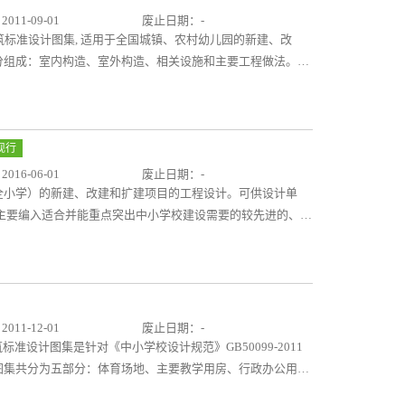
根据工程需要加配阻火带和止水带，可达到防火和防水的要
11-09-01
废止日期：-
直接选用、施工人员照图施工。 本图集所编内容较全面，
建筑标准设计图集, 适用于全国城镇、农村幼儿园的新建、改
要点、适用范围、构造特征、材料和施工要求等进行了图文并
分组成：室内构造、室外构造、相关设施和主要工程做法。室
方便使用者配套选用。
室、卧室、多功能厅的细部构造。室外构造包括室外游戏场
括室内主要家具、毛巾架、水杯架、黑板等设施。工程做法主
。 本图集的编制体现了新理念、新产品、新技术、新工艺
国建设单位、规划和建筑设计、施工、监理、验收等相关人员
现行
16-06-01
废止日期：-
全小学）的新建、改建和扩建项目的工程设计。可供设计单
主要编入适合并能重点突出中小学校建设需要的较先进的、易
大部分：1、室外工程（道路广场、台阶坡道、体育场地等）；
等）；3、细部构造（栏杆扶手、风口和导光管等）；4、设
等）；5、专用教室（化学实验室和舞蹈教室）。 本图集所
符合国家教育改革的基本要求，并具有适宜的前瞻性和可操作
便选用，并有益于实现保护环境和节约资源，建设绿色学校的
11-12-01
废止日期：-
小学校建筑工程所在气候区，选用适宜的围护结构节能做法；
筑标准设计图集是针对《中小学校设计规范》GB50099-2011
求。本图集方便设计人员选用，提高设计速度，有利于保证各
图集共分为五部分：体育场地、主要教学用房、行政办公用
设计人员和管理人员全面理解和掌握规范的要求，同时提出设