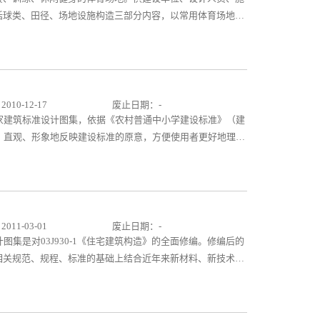
球类、田径、场地设施构造三部分内容，以常用体育场地与
沙滩排球、乒乓球、羽毛球、网球、手球、曲棍球、棒球、垒
球、壁球共17种球类的场地与设施的尺寸及相关技术要求。
施的尺寸及相关技术要求。场地设施构造主要包括：球类及田
、足球、篮球、排球、羽毛球、网球、曲棍球、棒球、垒球的
用目的与要求进行分类，分为比赛场地、训练场地、休闲健
10-12-17
废止日期：-
尺寸、技术要求与构造做法。图集采用图纸、文字、表格、图
》国家建筑标准设计图集，依据《农村普通中小学建设标准》（建
详实，便于使用者选用参考。本图集将对国内体育设施的建设
准确、直观、形象地反映建设标准的原意，方便使用者更好地理解
村普通中小学校建设标准》部分条文的图示；学校场地布置和
规模的农村中小学校方案示例。 图集可供建设单位、规划
《农村普通中小学校建设标准》使用；并可作为建筑设计相关
11-03-01
废止日期：-
计图集是对03J930-1《住宅建筑构造》的全面修编。修编后的
相关规范、规程、标准的基础上结合近年来新材料、新技术、
了更多的技术资料。 11J930《住宅建筑构造》结合设
主要包含室外工程、地下室防水、砌体墙、墙体保温、轻质内
及室内装修配件、屋面工程、楼梯栏杆、常用门窗、厨房、卫