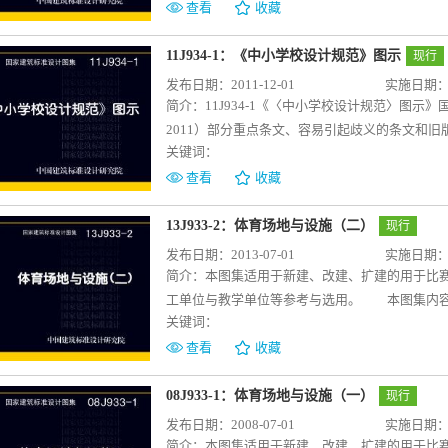
计方法和设计原则。 本图集适用于城镇和农村
查看
收藏
和工程设计。可供全国中小学校建设单位、规划
建筑设计相关专业教师和学生对这部分内容教学
11J934-1：《中小学校设计规范》图示
现行
发布日期：2011-12-01
实施日期：20
简介：
11J934-1《〈中小学校设计规范〉图示
2011）部分重点条文、容易引起歧义的条文和
关键词：
范条纹清晰、简洁、明确的表达出来，力求反映
文顺序进行排列。 本图集可供全国中小学校建
查看
收藏
用，也可以作为建筑设计相关专业教师和学生对
13J933-2：体育场地与设施（二）
现行
发布日期：2013-07-01
实施日期：20
简介：
本图集适用于新建、改建、扩建的用于比
工单位与教学单位等参考与选用。 本图集内容
关键词：
求、场地尺寸和建筑构造做法。 其中水上项目
艇、皮划艇等。 冰上项目包括：速度滑冰、
查看
收藏
括：高山滑雪、越野滑雪、跳台滑雪、北欧两项
括：游泳场地、室外水上场地、室内冰、雪场地
08J933-1：体育场地与设施（一）
现行
对水上运动、冰上运动、雪上运动的场地与设施
发布日期：2008-07-01
实施日期：20
选用参考。本图集将对国内体育设施的建设和体
简介：
本图集适用于新建、改建、扩建的用于比