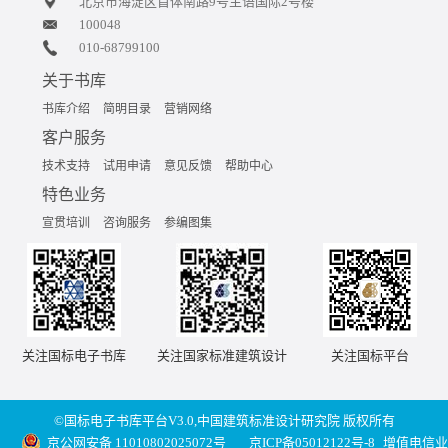
北京市海淀区首体南路9号主语国际2号楼
100048
010-68799100
关于书库
书库介绍
简明目录
营销网络
客户服务
技术支持
试用申请
意见反馈
帮助中心
特色业务
宣贯培训
咨询服务
参编图集
关注国标电子书库
关注国家标准建筑设计
关注国标平台
©国标电子书库平台V3.0,中国建筑标准设计研究院 版权所有
京公网安备 11010802025072号
京ICP备05012122号-8
增值电信业