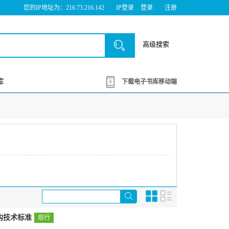
您的IP地址为：216.73.216.142
IP登录
登录
注册
高级搜索
库
下载电子书库移动端
结构技术标准
现行