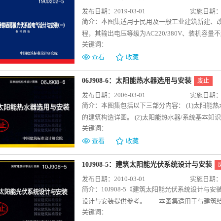
城市向能源生产型城市转变。在建筑领域，将逐
发布日期：2019-03-01
实施日期：20
心，重构城市肌理和城市气息。
简介：
本图集适用于民用及一般工业建筑新建、改
程，其输出电压等级为AC220/380V、装机容
关键词：
量超过300kWp的建筑CIGS薄膜光伏发电系统
系统术语和符号、电气设计与施工一般规定、发
查看
收藏
量设计方式、独立光伏发电系统容量设计方式，
术的设计及原理，建筑CIGS光伏组件负极接地
06J908-6：太阳能热水器选用与安装
废止
式、汇流箱安装及电缆槽盒安装、电缆槽盒接地及
发布日期：2006-03-01
实施日期：20
简介：
本图集包括以下三部分内容： (1)太阳
的建筑构造详图。 (2)太阳能热水器/系统基本
关键词：
方面的知识。 (3)国内外太阳能热水器与建筑结
能热水器与建筑结合的理解、认识，开阔思路。
查看
收藏
10J908-5：建筑太阳能光伏系统设计与安装
发布日期：2010-03-01
实施日期：20
简介：
10J908-5《建筑太阳能光伏系统设计
设计与安装提供参考。 本图集适用于与建筑结
关键词：
城市电网提供电力。本图集供建筑设计人员在进