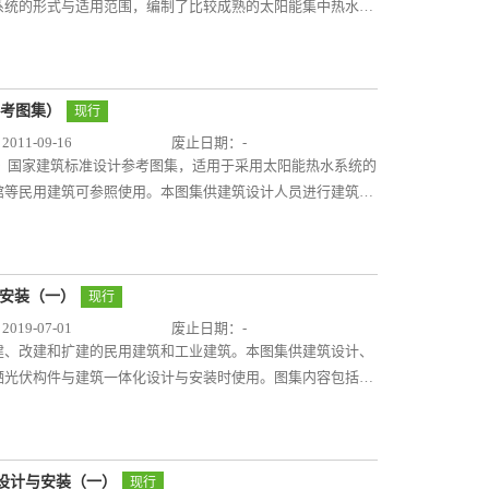
系统的形式与适用范围，编制了比较成熟的太阳能集中热水系
能方针、引导和规范太阳能技术的推广和应用，将起到积极作
实际情况参考使用，施工详图部分设计人员可直接选用，施工
扩建的民用与工业建筑中常用太阳能生活热水系统的选用与太
不适用于贮热水箱容量小于600升的太阳能热水器的选用与
参考图集）
现行
用与安装详见08S126《热水器选用及安装》。 主要内容包括
11-09-16
废止日期：-
阳能集中热水系统示意图和控制要求；太阳能集热器的技术要
安装》国家建筑标准设计参考图集，适用于采用太阳能热水系统的
筑做法；辅助热源的设置原则等。
馆等民用建筑可参照使用。本图集供建筑设计人员进行建筑设
单位在建筑上安装太阳能热水系统时使用。 本图集依据国
程实践为基础编制。主要内容包括安装在屋面、阳台和墙面的
中集热、分散贮水，分散集热、分散贮水，强制循环和自然循
在屋面、阳台和墙面的建筑构造，管线布置、室内机、影屏安
与安装（一）
现行
真空管集热器、普通联集管集热器、U型管集热器和热管集热
19-07-01
废止日期：-
选用。 当前部分省市强制推广太阳能热水系统，要求12层
建、改建和扩建的民用建筑和工业建筑。本图集供建筑设计、
户要采用太阳能热水系统提供生活热水，并采用与建筑一体化
硒光伏构件与建筑一体化设计与安装时使用。图集内容包括：
具有积极地推动作用。
方式等；②铜铟镓硒光伏系统与建筑一体化设计要求、安全措
、墙面、屋面、采光顶、遮阳板、护栏等建筑其他部位典型的
举例）、色彩和工程实例等。铜铟镓硒薄膜光伏建筑一体化将
将推动分布式绿色清洁能源的普及使用，使城市从能源消费型
气设计与安装（一）
现行