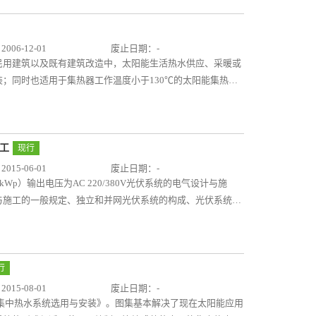
06-12-01
废止日期：-
民用建筑以及既有建筑改造中，太阳能生活热水供应、采暖或
；同时也适用于集热器工作温度小于130℃的太阳能集热系
应、采暖或空调系统形式，以及对应的系统控制原理；典型示
；太阳能集热器的安装详图及附表。本图集给出的附表具有一
询得到。
施工
现行
15-06-01
废止日期：-
Wp）输出电压为AC 220/380V光伏系统的电气设计与施
与施工的一般规定、独立和并网光伏系统的构成、光伏系统设
及安装；光伏系统线路敷设及选用；相关技术资料。本图集主
点和难点，可指导光伏系统电气工程的设计、施工、监理和验
行
15-08-01
废止日期：-
太阳能集中热水系统选用与安装》。图集基本解决了现在太阳能应用