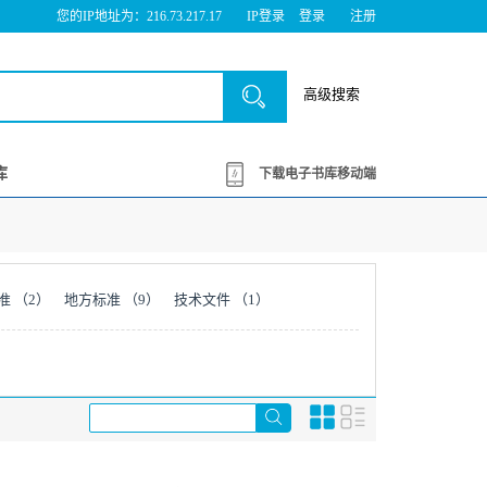
您的IP地址为：216.73.217.17
IP登录
登录
注册
高级搜索
库
下载电子书库移动端
准
（2）
地方标准
（9）
技术文件
（1）