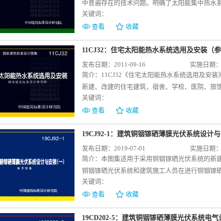
中普遍存在的技术问题。明确了太阳能集中热水
关键词：
统示意图，并配以控制要求，对于更好地贯彻节
用。图集技术指导部分，设计人员可根据工程的
查看
收藏
人员可直接按图施工。图集适用于新建、改建、
阳能生活热水系统中集热系统的设计与安装；图集
11CJ32：住宅太阳能热水系统选用及安装（
安装,贮热水箱容量小于600升的太阳能热水器的选
发布日期：2011-09-16
实施日期：20
太阳能集中热水系统的形式与适用范围；常用太
简介：
11CJ32《住宅太阳能热水系统选用及
求、连接和安装详图；特殊配件的安装详图；建
新建、改建的住宅建筑，宿舍、学校、医院、旅
关键词：
计和太阳能热水系统设计时选用，同时可供施工
家标准和以皇明太阳能股份有限公司的产品及工
查看
收藏
整体式太阳能热水器，集中集热、集中贮水，集
环的太阳能热水系统及其运行原理图；以及安装
19CJ92-1：建筑铜铟镓硒薄膜光伏系统设计
装详图；图集中还有皇明太阳能股份有限公司的
发布日期：2019-07-01
实施日期：20
器产品参数及太阳能3G时代系统产品供设计人员
简介：
本图集适用于采用铜铟镓硒光伏系统的新
及以下的住宅和学校、医院、酒店等热水消耗大
铜铟镓硒光伏系统和建筑施工人员在进行铜铟镓
技术。本图集对太阳能热水系统在建筑上的应用
关键词：
①铜铟镓硒光伏系统组成、技术参数、组件拼接
施等要求；③铜铟镓硒光伏系统安装在建筑幕墙
查看
收藏
建筑构造详图；④铜铟镓硒光伏组件技术参数（
带来能源与建筑领域的深刻变革。在能源领域，
19CD202-5：建筑铜铟镓硒薄膜光伏系统电