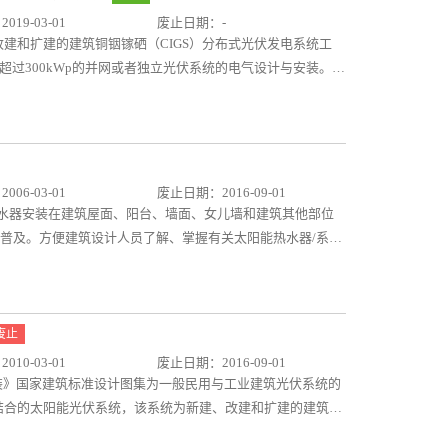
步转变建筑发展方向，使绿色、清洁、装配一体的概念深入人
19-03-01
废止日期：-
建和扩建的建筑铜铟镓硒（CIGS）分布式光伏发电系统工
量不超过300kWp的并网或者独立光伏系统的电气设计与安装。容
工程亦可参考此图集。 本图集编制内容主要包括：建筑CIGS光伏
电系统分类、光伏组件技术参数及要求、并网光伏发电系统容
逆变器、汇流箱（直流配电柜）、交流并网柜、并网接入等技
、防雷与接地设计方式及要求。同时针对施工编制了施工布线方
防火封堵措施和有关建筑CIGS相关技术要求及工程案例。
06-03-01
废止日期：2016-09-01
能热水器安装在建筑屋面、阳台、墙面、女儿墙和建筑其他部位
知识普及。方便建筑设计人员了解、掌握有关太阳能热水器/系统
合的工程实例,附以照片和文字说明，加深建筑设计人员对太阳
废止
10-03-01
废止日期：2016-09-01
与安装》国家建筑标准设计图集为一般民用与工业建筑光伏系统的
合的太阳能光伏系统，该系统为新建、改建和扩建的建筑或
行建筑设计时参考使用，同时也为建筑施工单位安装光伏组件