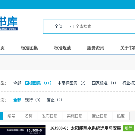
全部
首页
标准图集
标准规范
服务资讯
关于书
类型：
全部
国标图集
（11）
中南标图集
（2）
国家标准
（1）
行业标
状态：
全部
现行
（9）
废止
（2）
编号
名称
发布日期
实施日期
废止日期
热度
16J908-6：太阳能热水系统选用与安装
现行