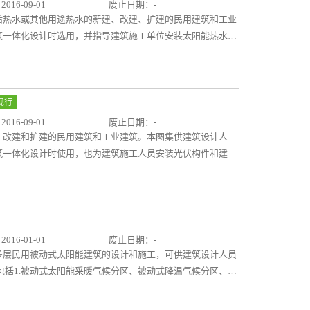
16-09-01
废止日期：-
活热水或其他用途热水的新建、改建、扩建的民用建筑和工业
筑一体化设计时选用，并指导建筑施工单位安装太阳能热水系
行太阳能热水系统设计时能将太阳能热水系统纳入建筑设计
建筑外观和内部功能和谐统一，并保证工程质量。图集内容包
能与建筑一体化建筑设计和太阳能热水系统安装要求；②太阳
女儿墙、阳台和建筑其他部位典型的建筑构造详图，落地式和
现行
面的建筑构造详图；③图集还提供了全玻璃真空管、玻璃—金
16-09-01
废止日期：-
规格尺寸，以及贮水箱、空气源热泵的参考尺寸；④提供了不
、改建和扩建的民用建筑和工业建筑。本图集供建筑设计人
方便设计人员选用。太阳能热水系统是将太阳能转换成热能以
筑一体化设计时使用，也为建筑施工人员安装光伏构件和建设
、泵、连接管路、支架、控制系统和必要时配合使用的辅助能
 图集内容包括：①太阳能光伏系统的组成，太阳能电池分类
统经过二十多年的发展已经成为新能源行业中的引领者。发改
特征、适用部位等相关技术；②光伏系统与建筑一体化设计要
要推动太阳能等可再生能源在建筑中的利用。本图集的编制，
要求；③太阳能光伏构件安装在建筑屋面、采光顶、墙面、幕
策中发挥积极指导作用。
天桥、停车棚等的建筑构造详图。 太阳能光伏系统是利用太
电能的发电系统。发改委和住建部制定的《绿色建筑行动方
16-01-01
废止日期：-
的利用，本图集的编制，必将在配合绿建行动的实施和太阳能
多层民用被动式太阳能建筑的设计和施工，可供建筑设计人员
包括1.被动式太阳能采暖气候分区、被动式降温气候分区、被
建筑采暖和降温方式及其原理、技术要点及建筑构造详图。