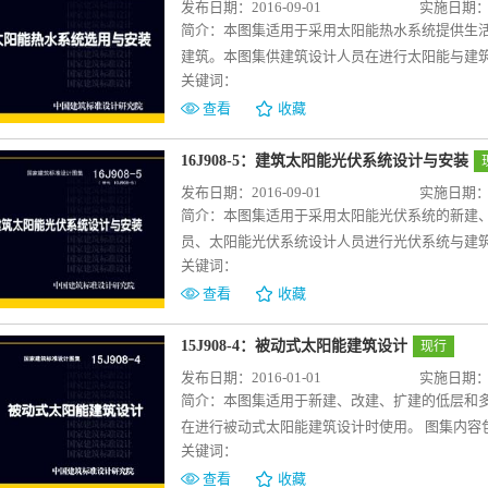
发布日期：2016-09-01
实施日期：20
简介：
本图集适用于采用太阳能热水系统提供生
建筑。本图集供建筑设计人员在进行太阳能与建
关键词：
统。本图集编制的目的是指导建筑设计人员在进
中，使太阳能热水系统成为建筑的一部分，保持
查看
收藏
括：①太阳能热水系统组成、分类和选用、太阳
能集热器安装在平屋面、坡屋面、墙面、幕墙、
16J908-5：建筑太阳能光伏系统设计与安装
壁挂式贮水箱安装的构造详图，管路出屋面、墙
发布日期：2016-09-01
实施日期：20
属真空管、热管真空管集热器和平板型集热器的
简介：
本图集适用于采用太阳能光伏系统的新建
同类型的太阳能热水系统的供热方式及其特征，
员、太阳能光伏系统设计人员进行光伏系统与建
加热水的系统装置。包括太阳能集热器、贮水箱
关键词：
单位在工程项目中利用太阳能光伏系统提供参考。
源。在传统能源面临危机的时候，太阳能热水系
及特征，硅系和化合物等光伏构件的类型和主要
查看
收藏
委和住建部制定的《绿色建筑行动方案》提出，
求、安全措施及各类光伏构件的适用范围和选用
必将在配合绿建行动的实施和各地的强制安装政
墙、门窗、遮阳板、护栏等建筑其他部位以及过街
15J908-4：被动式太阳能建筑设计
现行
阳能电池的光伏效应，将太阳辐射能直接转换成
发布日期：2016-01-01
实施日期：20
案》提出，要推动太阳能等可再生能源在建筑中
简介：
本图集适用于新建、改建、扩建的低层和
光伏系统与建筑一体化中发挥积极指导作用。
在进行被动式太阳能建筑设计时使用。 图集内容
关键词：
动式太阳能建筑技术设计原则。2.被动式太阳能
查看
收藏