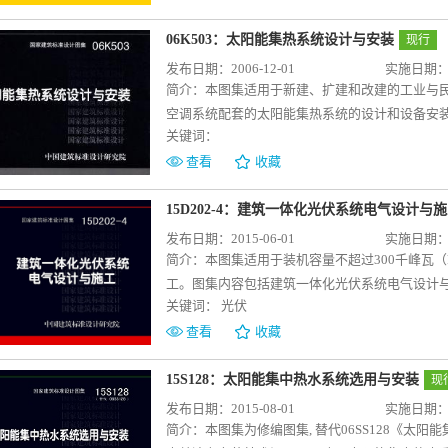
06K503：太阳能集热系统设计与安装
现行
发布日期：2006-12-01
实施日期：20
简介：
本图集适用于新建、扩建和改建的工业与
空调系统配套的太阳能集热系统的设计和设备安装
关键词：
统。主要内容包括几种典型的太阳能生活热水供
例；太阳能集热器以及贮热水箱的产品技术资料
查看
收藏
定的实用价值，难以在国内相关的技术资料中查
15D202-4：建筑一体化光伏系统电气设计与
发布日期：2015-06-01
实施日期：20
简介：
本图集适用于装机容量不超过300千峰瓦（k
工。图集内容包括建筑一体化光伏系统电气设计
关键词：
光伏
计方案及案例、光伏系统主要设备的选用、布置
要突出建筑一体化光伏系统电气设计与施工的特
查看
收藏
收。
15S128：太阳能集中热水系统选用与安装
现
发布日期：2015-08-01
实施日期：20
简介：
本图集为修编图集, 替代06SS128《