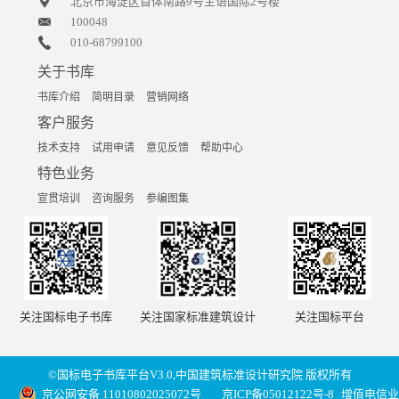
北京市海淀区首体南路9号主语国际2号楼
100048
010-68799100
关于书库
书库介绍
简明目录
营销网络
客户服务
技术支持
试用申请
意见反馈
帮助中心
特色业务
宣贯培训
咨询服务
参编图集
关注国标电子书库
关注国家标准建筑设计
关注国标平台
©国标电子书库平台V3.0,中国建筑标准设计研究院 版权所有
京公网安备 11010802025072号
京ICP备05012122号-8
增值电信业