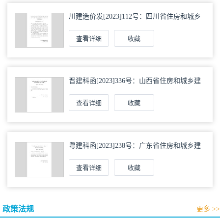
川建造价发[2023]112号：四川省住房和城乡
建设厅关于发布《四川省建设工程工程量清
单计价定额—城市轨道交通运营改造工程
（试行）》等两部定额的通知
查看详细
收藏
晋建科函[2023]336号：山西省住房和城乡建
设厅关于印发《绿色建筑发展专项规划编制
导则（试行）》的通知
查看详细
收藏
粤建科函[2023]238号：广东省住房和城乡建
设厅关于印发《广东省农房建设绿色技术导
则》的通知
查看详细
收藏
政策法规
更多 >>