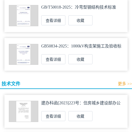
GB/T50018-2025：冷弯型钢结构技术标准
查看详细
收藏
GB50834-2025：1000kV构支架施工及验收标
准（2025年版）
查看详细
收藏
技术文件
更多 >>
建办科函[2023]223号：住房城乡建设部办公
厅国家发展改革委办公厅国务院妇儿工委办
公室关于印发《〈城市儿童友好空间建设导
则（试行）〉实施手册》的通知
查看详细
收藏