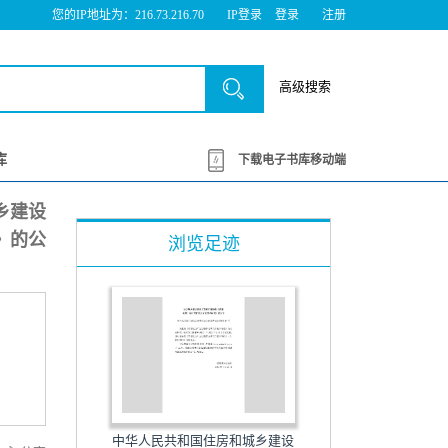
您的IP地址为：216.73.216.70
IP登录
登录
注册
高级搜索
库
下载电子书库移动端
乡建设
》的公
浏览足迹
中华人民共和国住房和城乡建设