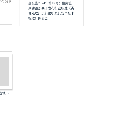
分享
部公告2024年第47号：住房城
乡建设部关于发布行业标准《粪
便处理厂运行维护及其安全技术
标准》的公告
海南省地下
DB/T29-280-2020：城市综合管
DBJ41/T268-2022：河南
..
廊运行维护管理技术标...
能耗建筑运行维护技术...