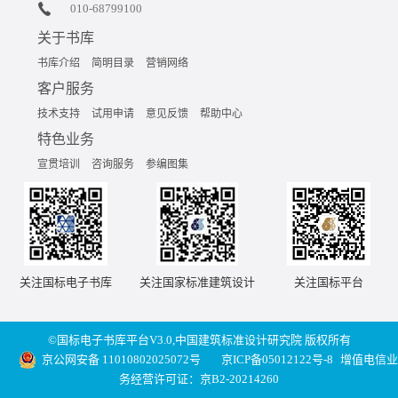
010-68799100
关于书库
书库介绍
简明目录
营销网络
客户服务
技术支持
试用申请
意见反馈
帮助中心
特色业务
宣贯培训
咨询服务
参编图集
关注国标电子书库
关注国家标准建筑设计
关注国标平台
©国标电子书库平台V3.0,中国建筑标准设计研究院 版权所有
京公网安备 11010802025072号
京ICP备05012122号-8
增值电信业
务经营许可证：京B2-20214260