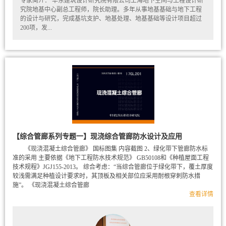
专家简介： 华东建筑设计研究院有限公司上海地下空间与工程设计研
究院地基中心副总工程师，院长助理。多年从事地基基础与地下工程
的设计与研究，完成基坑支护、地基处理、地基基础等设计项目超过
200项，发...
【综合管廊系列专题一】现浇综合管廊防水设计及应用
《现浇混凝土综合管廊》 国标图集 内容截图 2、绿化带下管廊防水标
准的采用 主要依据《地下工程防水技术规范》 GB50108和《种植屋面工程
技术规程》JGJ155-2013。 综合考虑：“当综合管廊位于绿化带下，覆土厚度
较浅需满足种植设计要求时，其顶板及相关部位应采用耐根穿刺防水措
施”。 《现浇混凝土综合管廊
查看详情