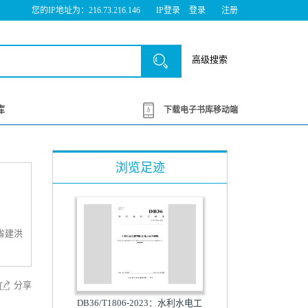
您的IP地址为：216.73.216.146
IP登录
登录
注册
高级搜索
库
下载电子书库移动端
浏览足迹
省建洪
分享
DB36/T1806-2023：水利水电工