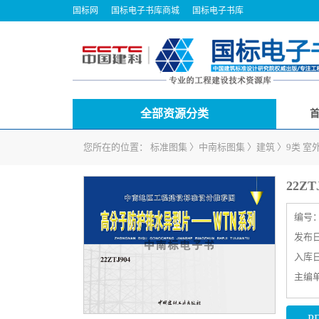
国标网
国标电子书库商城
国标电子书库
全部资源分类
您所在的位置：
标准图集
〉
中南标图集
〉
建筑
〉
9类 室
22Z
编号
发布日期
入库日期
主编
P