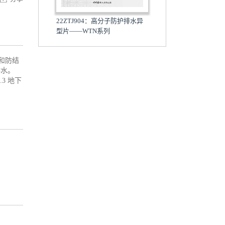
22ZTJ904：高分子防护排水异
型片——WTN系列
和防结
排水。
3 地下