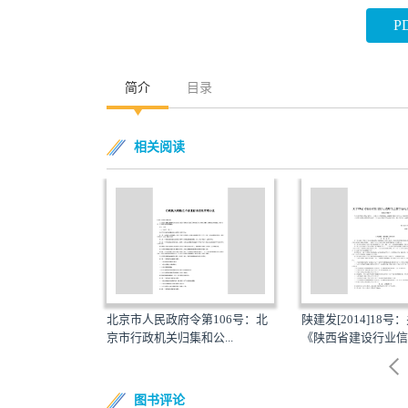
P
简介
目录
相关阅读
-2002：行政机关
北京市人民政府令第106号：北
陕建发[2014]18
信息管...
京市行政机关归集和公...
《陕西省建设行业信用
图书评论