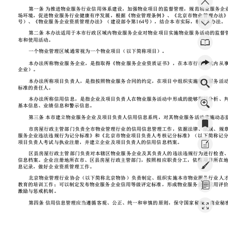
第一条
为推进物业服务行
业信用体系建设
，加强物业项目
的监督管理，规
范物业服务企
场环境，促进物
业服务行业健康
有序发展，根据
《物业管理条例
》、《北京市物
业管理办法
号）、《物业服
务企业资质管理
办法》（建设部
令第
号），结合
本市实际，制定
本办法。
16
4
第二条
本办法适用于本市
行政区域内物业
服务企业对物业
项目实施物业服
务活动的监督
布和使用活动。
一个物业管理区
域通常视为一个
物业项目（以下
简称项目）。
本办法所称物业
服务企业，是指
取得《物业服务
企业资质证书》
，在本市行政区
域内从
企业）。
本办法所称项目
负责人，是指按
照物业服务合同
的约定，在项目
中组织实施物业
服务活
标准的责任人。
本办法所称信用
信息，是指企业
及项目负责人在
物业服务活动中
形成的能够用以
分析、
基本信息、业绩
信息和警示信息
。
第三条
本市建立物业服务
企业及项目负责
人信用信息系统
，对其物业服务
活动实施动态
市房屋行政主管
部门负责全市物
业管理行业的信
用信息管理工作
，依据法律、法
规、规
服务企业违法违
规行为记分标准
》和《北京市物
业项目负责人考
核记分标准》（
以下简称记
项目负责人考试
与执业注册，并
建立企业及项目
负责人的信用信
息档案。
区县房屋行政主
管部门负责对本
辖区物业服务企
业及其负责人的
违法违规行为进
行检查
信息档案。企业
注册地所在市、
区县房屋行政主
管部门，按照相
应职责分工，依
据项目所在
息记录，做好企
业资质管理工作
。
北京物业管理行
业协会（以下简
称北京物协）负
责制定、组织实
施本市物业服务
行业人
教育的培训工作
；可以制定发布
物业服务企业信
用等级评定标准
，形成物业服务
企业信用评
激励与惩戒机制
。
第四条
信用信息管理应当
遵循客观、公正
、统一和审慎的
原则，保守国家
秘密、商业秘