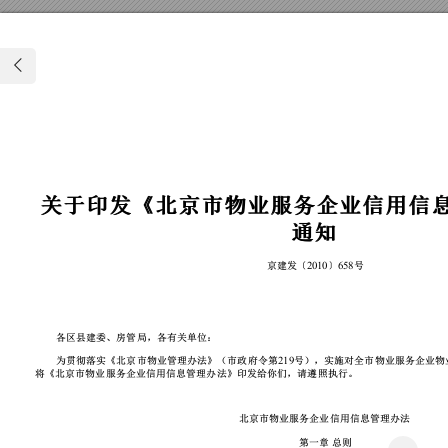
关
关
于
于
印
印
发
发
《
《
北
北
京
京
市
市
物
物
业
业
服
服
务
务
企
企
业
业
信
信
用
用
信
信
通
通
知
知
京建发〔
〕
号
20
1
0
6
5
8
各区县建委、房
管局，各有关单
位：
为贯彻落实《北
京市物业管理办
法》（市政府令
第
号），实施对
全市物业服务企
业物
2
19
将《北京市物业
服务企业信用信
息管理办法》印
发给你们，请遵
照执行。
北京市物业服务
企业信用信息管
理办法
第一章
总则