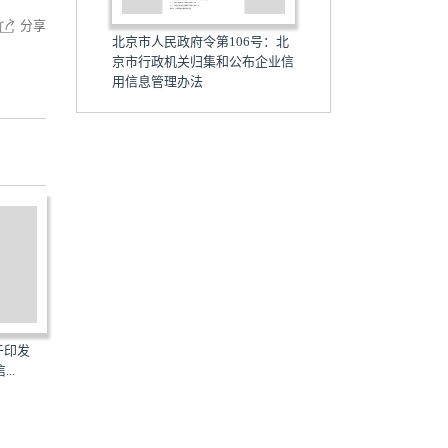
分享
北京市人民政府令第106号：北
京市行政机关归集和公布企业信
用信息管理办法
关于印发
浙江省人民政府令第194号：浙
AH-JZSCGLTZ-2014：关
..
江省企业信用信息征集...
《安徽省建筑市场信用信...