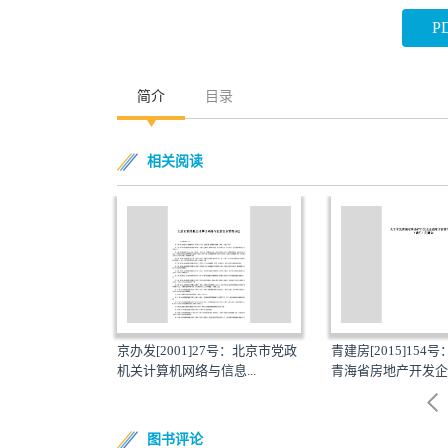
P
简介
目录
相关阅读
第264号：北
京办发[2001]27号：北京市党政
青建房[2015]154
法
机关计算机网络与信息...
青海省房地产开发企业
图书评论