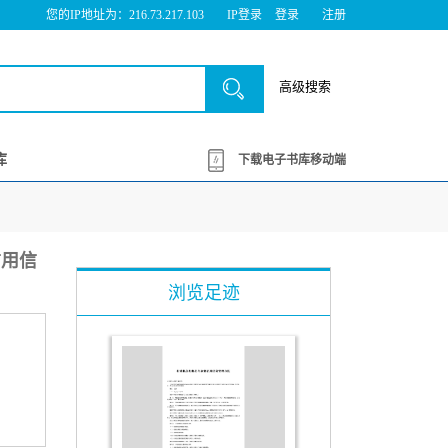
您的IP地址为：216.73.217.103
IP登录
登录
注册
高级搜索
库
下载电子书库移动端
信用信
浏览足迹