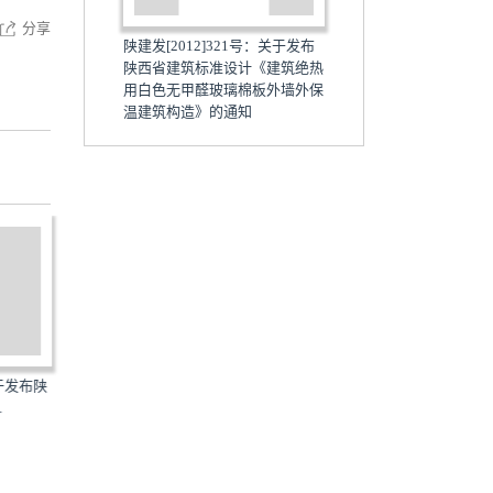
分享
陕建发[2012]321号：关于发布
陕西省建筑标准设计《建筑绝热
用白色无甲醛玻璃棉板外墙外保
温建筑构造》的通知
关于发布陕
陕建发[2016]191号：关于发布
陕建发[2017]60号：关于
.
陕西省建筑标准设计《...
西省建筑标准设计《泡...