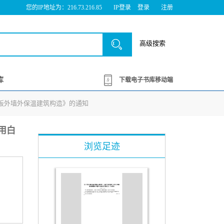
您的IP地址为：216.73.216.85
IP登录
登录
注册
高级搜索
库
下载电子书库移动端
棉板外墙外保温建筑构造》的通知
热用白
浏览足迹