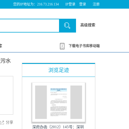
您的IP地址为：216.73.216.134
IP登录
登录
注册
高级搜索
库
下载电子书库移动端
强污水
浏览足迹
分享
深府办函〔2012〕145号：深圳