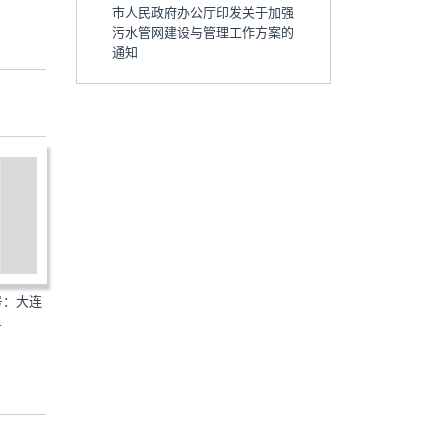
市人民政府办公厅印发关于加强
污水管网建设与管理工作方案的
通知
号：大连
豫政〔2014〕72号：河南省人
桂政办发〔2014〕118号
.
民政府关于进一步加强城...
壮族自治区人民政府办...