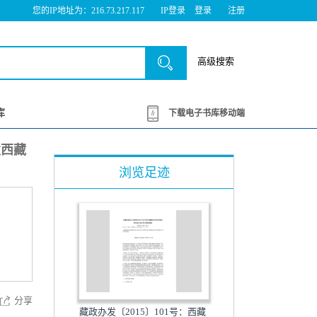
您的IP地址为：216.73.217.117
IP登录
登录
注册
高级搜索
库
下载电子书库移动端
发西藏
浏览足迹
分享
藏政办发〔2015〕101号：西藏