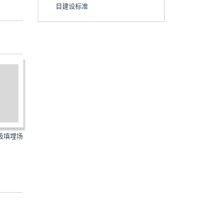
目建设标准
垃圾填埋场
建标141-2010：生活垃圾堆肥处
建标153-2011：生活垃圾
理工程项目建设标准
理工程项目建设标准