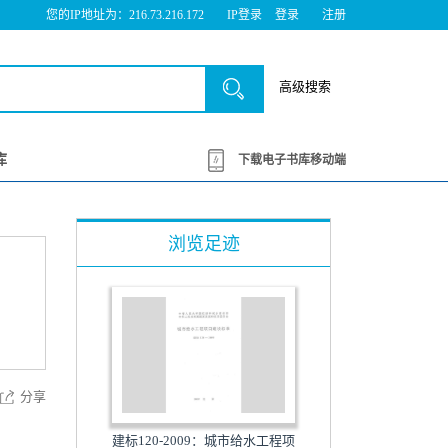
您的IP地址为：216.73.216.172
IP登录
登录
注册
高级搜索
库
下载电子书库移动端
浏览足迹
分享
建标120-2009：城市给水工程项