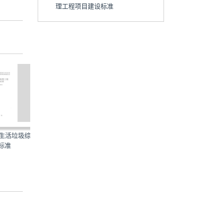
理工程项目建设标准
垃圾综合处
HJ1039-2019：排污许可证申请
HJ1134-2020：生活垃圾
与核发技术规范生活垃...
灰污染控制技术规范（...