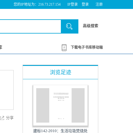
您的IP地址为：216.73.217.154
IP登录
登录
注册
高级搜索
库
下载电子书库移动端
浏览足迹
分享
建标142-2010：生活垃圾焚烧处