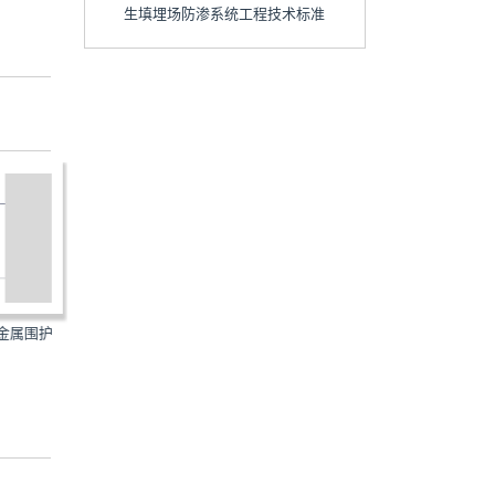
生填埋场防渗系统工程技术标准
筑金属围护
GB/T51409-2020：数据中心综
GB/T51347-2019：农村
合监控系统工程技术标准
水处理工程技术标准