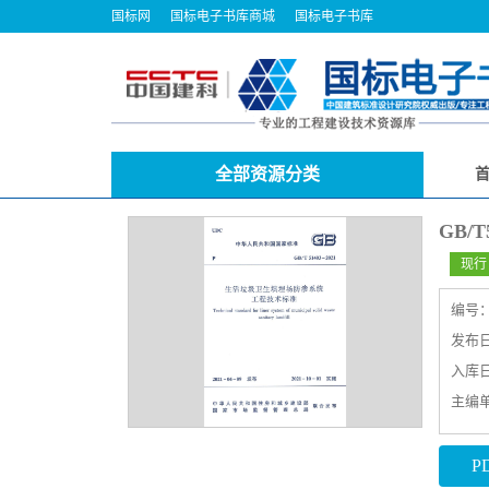
国标网
国标电子书库商城
国标电子书库
全部资源分类
GB/
现行
编号
发布日期
入库日期
主编
P